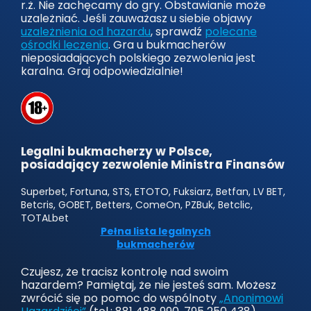
r.ż. Nie zachęcamy do gry. Obstawianie może
uzależniać. Jeśli zauważasz u siebie objawy
uzależnienia od hazardu
, sprawdź
polecane
ośrodki leczenia
. Gra u bukmacherów
nieposiadających polskiego zezwolenia jest
karalna. Graj odpowiedzialnie!
Legalni bukmacherzy w Polsce,
posiadający zezwolenie Ministra Finansów
Superbet, Fortuna, STS, ETOTO, Fuksiarz, Betfan, LV BET,
Betcris, GOBET, Betters, ComeOn, PZBuk, Betclic,
TOTALbet
Pełna lista legalnych
bukmacherów
Czujesz, że tracisz kontrolę nad swoim
hazardem? Pamiętaj, że nie jesteś sam. Możesz
zwrócić się po pomoc do wspólnoty
„Anonimowi