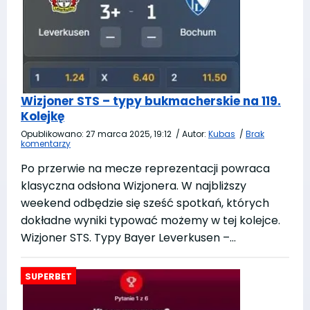
Wizjoner STS – typy bukmacherskie na 119.
Kolejkę
Opublikowano:
27 marca 2025, 19:12
/
Autor:
Kubas
/
Brak
komentarzy
Po przerwie na mecze reprezentacji powraca
klasyczna odsłona Wizjonera. W najbliższy
weekend odbędzie się sześć spotkań, których
dokładne wyniki typować możemy w tej kolejce.
Wizjoner STS. Typy Bayer Leverkusen –…