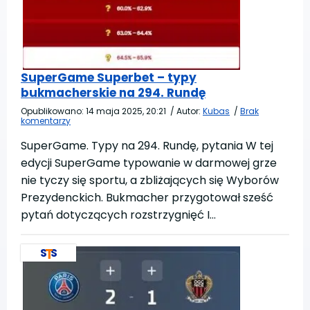
SuperGame Superbet – typy
bukmacherskie na 294. Rundę
Opublikowano:
14 maja 2025, 20:21
/
Autor:
Kubas
/
Brak
komentarzy
SuperGame. Typy na 294. Rundę, pytania W tej
edycji SuperGame typowanie w darmowej grze
nie tyczy się sportu, a zbliżających się Wyborów
Prezydenckich. Bukmacher przygotował sześć
pytań dotyczących rozstrzygnięć I…