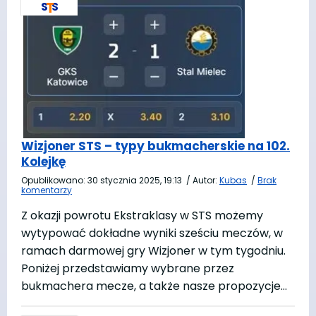
Wizjoner STS – typy bukmacherskie na 102.
Kolejkę
Opublikowano:
30 stycznia 2025, 19:13
/
Autor:
Kubas
/
Brak
komentarzy
Z okazji powrotu Ekstraklasy w STS możemy
wytypować dokładne wyniki sześciu meczów, w
ramach darmowej gry Wizjoner w tym tygodniu.
Poniżej przedstawiamy wybrane przez
bukmachera mecze, a także nasze propozycje…