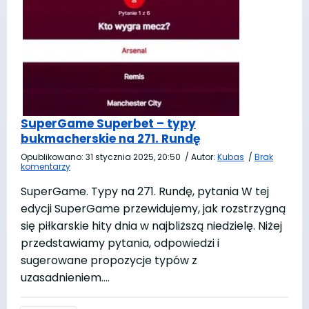
SuperGame Superbet – typy
bukmacherskie na 271. Rundę
Opublikowano:
31 stycznia 2025, 20:50
/
Autor:
Kubas
/
Brak
komentarzy
SuperGame. Typy na 271. Rundę, pytania W tej
edycji SuperGame przewidujemy, jak rozstrzygną
się piłkarskie hity dnia w najbliższą niedzielę. Niżej
przedstawiamy pytania, odpowiedzi i
sugerowane propozycje typów z
uzasadnieniem….