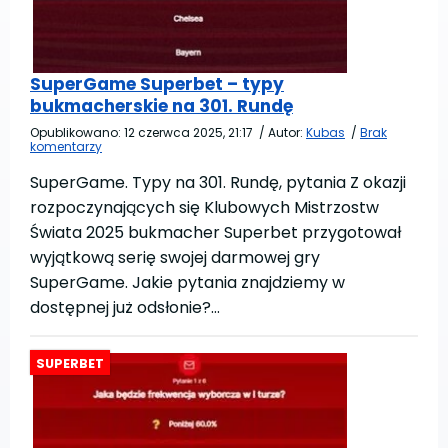
SuperGame Superbet – typy
bukmacherskie na 301. Rundę
Opublikowano:
12 czerwca 2025, 21:17
/
Autor:
Kubas
/
Brak
komentarzy
SuperGame. Typy na 301. Rundę, pytania Z okazji
rozpoczynających się Klubowych Mistrzostw
Świata 2025 bukmacher Superbet przygotował
wyjątkową serię swojej darmowej gry
SuperGame. Jakie pytania znajdziemy w
dostępnej już odsłonie?…