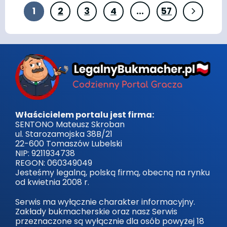
1
2
3
4
…
57
Właścicielem portalu jest firma:
SENTONO Mateusz Skroban
ul. Starozamojska 38B/21
22-600 Tomaszów Lubelski
NIP: 9211934738
REGON: 060349049
Jesteśmy legalną, polską firmą, obecną na rynku
od kwietnia 2008 r.
Serwis ma wyłącznie charakter informacyjny.
Zakłady bukmacherskie oraz nasz Serwis
przeznaczone są wyłącznie dla osób powyżej 18