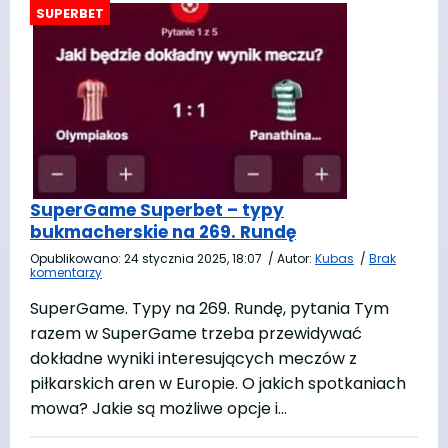
SuperGame Superbet – typy
bukmacherskie na 269. Rundę
Opublikowano:
24 stycznia 2025, 18:07
/
Autor:
Kubas
/
Brak
komentarzy
SuperGame. Typy na 269. Rundę, pytania Tym
razem w SuperGame trzeba przewidywać
dokładne wyniki interesujących meczów z
piłkarskich aren w Europie. O jakich spotkaniach
mowa? Jakie są możliwe opcje i…