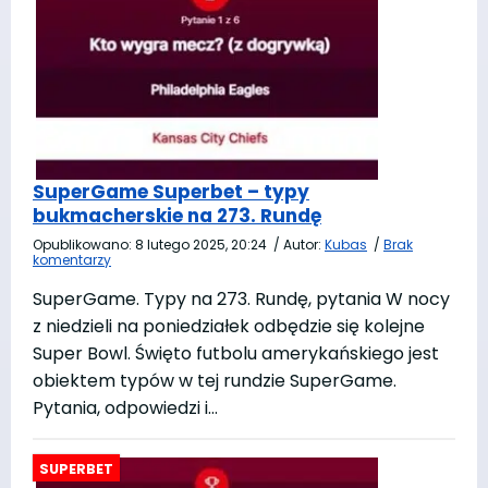
SuperGame Superbet – typy
bukmacherskie na 273. Rundę
Opublikowano:
8 lutego 2025, 20:24
/
Autor:
Kubas
/
Brak
komentarzy
SuperGame. Typy na 273. Rundę, pytania W nocy
z niedzieli na poniedziałek odbędzie się kolejne
Super Bowl. Święto futbolu amerykańskiego jest
obiektem typów w tej rundzie SuperGame.
Pytania, odpowiedzi i…