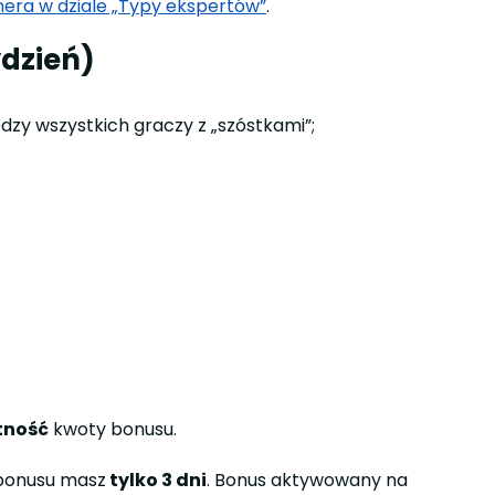
era w dziale „Typy ekspertów”
.
ydzień)
ędzy wszystkich graczy z „szóstkami”;
tność
kwoty bonusu.
 bonusu masz
tylko 3 dni
. Bonus aktywowany na