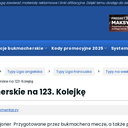
gą zawierać materiały reklamowe i linki afiliacyjne. Dzięki temu dostęp do se
cje bukmacherskie
Kody promocyjne 2025
System
Typy Liga angielska
Typy Liga francuska
Typy na wee
kie na 123. Kolejkę
rskie na 123. Kolejkę
omentarzy
izjoner. Przygotowane przez bukmachera mecze, a także