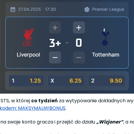
STS, w której
co tydzień
za wytypowanie dokładnych wyn
ym kodem: MAKSYMALNYBONUS
.
na swoje konto gracza i przejść do działu
„Wizjoner”
, a 