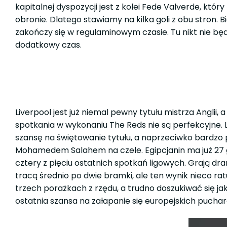
kapitalnej dyspozycji jest z kolei Fede Valverde, któr
obronie. Dlatego stawiamy na kilka goli z obu stron.
zakończy się w regulaminowym czasie. Tu nikt nie b
dodatkowy czas.
Liverpool jest już niemal pewny tytułu mistrza Angli
spotkania w wykonaniu The Reds nie są perfekcyjne. Li
szansę na świętowanie tytułu, a naprzeciwko bardzo 
Mohamedem Salahem na czele. Egipcjanin ma już 27 go
cztery z pięciu ostatnich spotkań ligowych. Grają dr
tracą średnio po dwie bramki, ale ten wynik nieco ra
trzech porażkach z rzędu, a trudno doszukiwać się ja
ostatnia szansa na załapanie się europejskich pucha