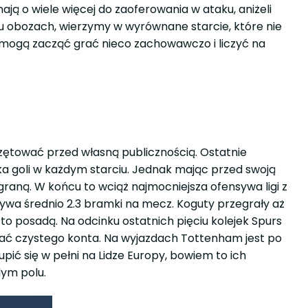
mają o wiele więcej do zaoferowania w ataku, aniżeli
obu obozach, wierzymy w wyrównane starcie, które nie
 mogą zacząć grać nieco zachowawczo i liczyć na
)
czętować przed własną publicznością. Ostatnie
ilka goli w każdym starciu. Jednak mając przed swoją
raną. W końcu to wciąż najmocniejsza ofensywa ligi z
ywa średnio 2.3 bramki na mecz. Koguty przegrały aż
to posadą. Na odcinku ostatnich pięciu kolejek Spurs
hować czystego konta. Na wyjazdach Tottenham jest po
pić się w pełni na Lidze Europy, bowiem to ich
dym polu.