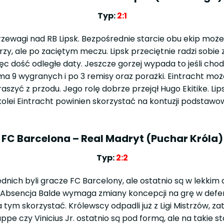
Typ:
2:1
 przewagi nad RB Lipsk. Bezpośrednie starcie obu ekip m
y, ale po zaciętym meczu. Lipsk przeciętnie radzi sobie 
ęc dość odległe daty. Jeszcze gorzej wypada to jeśli chod
 ma 9 wygranych i po 3 remisy oraz porażki. Eintracht mo
szyć z przodu. Jego rolę dobrze przejął Hugo Ekitike. Lip
 kolei Eintracht powinien skorzystać na kontuzji podstawo
FC Barcelona – Real Madryt (Puchar Króla)
Typ:
2:2
ch byli gracze FC Barcelony, ale ostatnio są w lekkim d
. Absencja Balde wymaga zmiany koncepcji na grę w def
tym skorzystać. Królewscy odpadli już z Ligi Mistrzów, 
ppe czy Vinicius Jr. ostatnio są pod formą, ale na takie