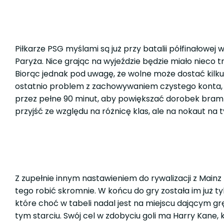
Piłkarze PSG myślami są już przy batalii półfinałowej 
Paryża. Nice grając na wyjeździe będzie miało nieco t
Biorąc jednak pod uwagę, że wolne może dostać kilk
ostatnio problem z zachowywaniem czystego konta, a
przez pełne 90 minut, aby powiększać dorobek bramk
przyjść ze względu na różnicę klas, ale na nokaut na 
Z zupełnie innym nastawieniem do rywalizacji z Mainz
tego robić skromnie. W końcu do gry została im już 
które choć w tabeli nadal jest na miejscu dającym g
tym starciu. Swój cel w zdobyciu goli ma Harry Kane,