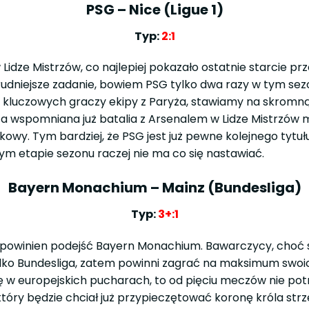
PSG – Nice (Ligue 1)
Typ:
2:1
w Lidze Mistrzów, co najlepiej pokazało ostatnie starcie p
rudniejsze zadanie, bowiem PSG tylko dwa razy w tym sezon
u kluczowych graczy ekipy z Paryża, stawiamy na skrom
 wspomniana już batalia z Arsenalem w Lidze Mistrzów m
owy. Tym bardziej, że PSG jest już pewne kolejnego tyt
tym etapie sezonu raczej nie ma co się nastawiać.
Bayern Monachium – Mainz (Bundesliga)
Typ:
3+:1
 powinien podejść Bayern Monachium. Bawarczycy, choć są
tylko Bundesliga, zatem powinni zagrać na maksimum swoi
rę w europejskich pucharach, to od pięciu meczów nie po
 który będzie chciał już przypieczętować koronę króla st