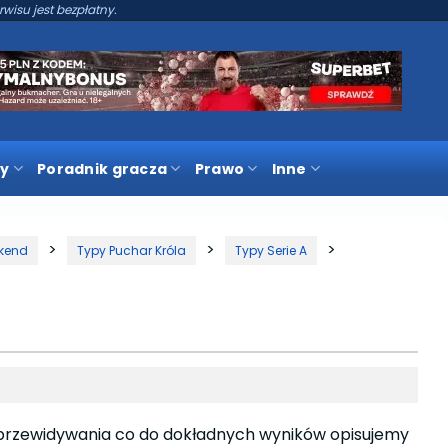
rwisu jest bezpłatny.
y
Poradnik gracza
Prawo
Inne
kend
Typy Puchar Króla
Typy Serie A
 przewidywania co do dokładnych wyników opisujemy