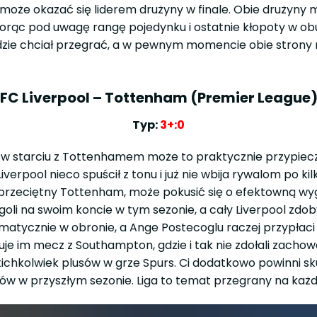
y może okazać się liderem drużyny w finale. Obie drużyny 
 Biorąc pod uwagę rangę pojedynku i ostatnie kłopoty w 
ędzie chciał przegrać, a w pewnym momencie obie strony
FC Liverpool – Tottenham (Premier League
Typ:
3+:0
i, a w starciu z Tottenhamem może to praktycznie przypie
verpool nieco spuścił z tonu i już nie wbija rywalom po k
przeciętny Tottenham, może pokusić się o efektowną wyg
li na swoim koncie w tym sezonie, a cały Liverpool zdob
amatycznie w obronie, a Ange Postecoglu raczej przypłaci 
tuje im mecz z Southampton, gdzie i tak nie zdołali zac
kichkolwiek plusów w grze Spurs. Ci dodatkowo powinni sku
rów w przyszłym sezonie. Liga to temat przegrany na każ