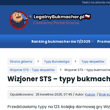
Treści na stronie mo
Ranking bukmacherów 11/2025
Promo
Strona główna
Typy Bundesliga
Typy ekspertów
Wizjoner STS - Typy ekspertów
Wizjoner STS – typy bukmachers
Wizjoner STS – typy bukmache
Opublikowano:
25 kwietnia 2025, 07:45
/
Autor:
Kubas
/
Brak k
Przedstawiamy typy na 123. kolejkę darmowej gry W