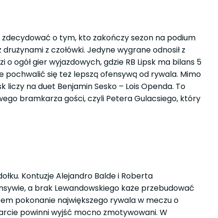
oże zdecydować o tym, kto zakończy sezon na podium
z drużynami z czołówki. Jedyne wygrane odnosił z
zi o ogół gier wyjazdowych, gdzie RB Lipsk ma bilans 5
że pochwalić się też lepszą ofensywą od rywala. Mimo
sk liczy na duet Benjamin Sesko – Lois Openda. To
wego bramkarza gości, czyli Petera Gulacsiego, który
ołku. Kontuzje Alejandro Balde i Roberta
ensywie, a brak Lewandowskiego każe przebudować
zatem pokonanie największego rywala w meczu o
 starcie powinni wyjść mocno zmotywowani. W