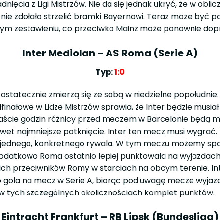
cia z Ligi Mistrzów. Nie da się jednak ukryć, że w oblic
 nie zdołało strzelić bramki Bayernowi. Teraz może by
ym zestawieniu, co przeciwko Mainz może ponownie dopr
Inter Mediolan – AS Roma (Serie A)
Typ:
1:0
ostatecznie zmierzą się ze sobą w niedzielne popołudnie.
ółfinałowe w Lidze Mistrzów sprawia, że Inter będzie musia
anaście godzin różnicy przed meczem w Barcelonie będą mi
 nawet najmniejsze potknięcie. Inter ten mecz musi wygra
 na jednego, konkretnego rywala. W tym meczu możemy spo
odatkowo Roma ostatnio lepiej punktowała na wyjazdach,
ch przeciwników Romy w starciach na obcym terenie. Inte
 gola na mecz w Serie A, biorąc pod uwagę mecze wyjazdo
 w tych szczególnych okolicznościach komplet punktów.
Eintracht Frankfurt – RB Lipsk (Bundesliga)