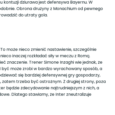
zu kontuzji dziurawa jest defensywa Bayernu. W
ć podobnie. Obrona drużyny z Monachium od pewnego
owadzić do utraty gola.
 To może nieco zmienić nastawienie, szczególnie
ł nieco inaczej rozkładać siły w meczu z Romą.
eć znaczenie. Trener Simone Inzaghi wie jednak, że
ć. I być może zrobi w bardzo wyrachowany sposób, a
dziewać się bardziej defensywnej gry gospodarzy,
 zatem trzeba być ostrożnym. Z drugiej strony, poza
r będzie zdecydowanie najtrudniejszym z nich, a
we. Dlatego stawiamy, że Inter zneutralizuje