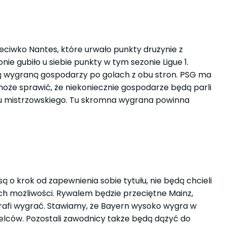
rzeciwko Nantes, które urwało punkty drużynie z
ie gubiło u siebie punkty w tym sezonie Ligue 1.
ną wygraną gospodarzy po golach z obu stron. PSG ma
oże sprawić, że niekoniecznie gospodarze będą parli
ułu mistrzowskiego. Tu skromna wygrana powinna
 o krok od zapewnienia sobie tytułu, nie będą chcieli
ch możliwości. Rywalem będzie przeciętne Mainz,
trafi wygrać. Stawiamy, że Bayern wysoko wygra w
rzelców. Pozostali zawodnicy także będą dążyć do