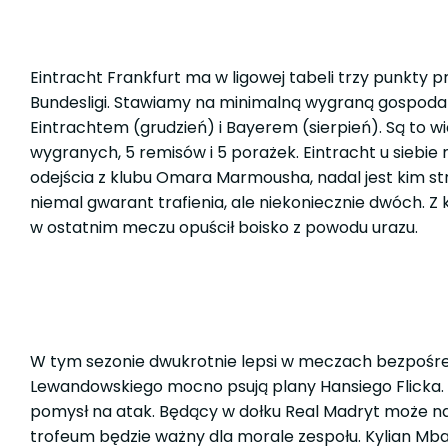
Eintracht Frankfurt ma w ligowej tabeli trzy punkty
Bundesligi. Stawiamy na minimalną wygraną gospodarz
Eintrachtem (grudzień) i Bayerem (sierpień). Są to wi
wygranych, 5 remisów i 5 porażek. Eintracht u siebie
odejścia z klubu Omara Marmousha, nadal jest kim stra
niemal gwarant trafienia, ale niekoniecznie dwóch. Z
w ostatnim meczu opuścił boisko z powodu urazu.
W tym sezonie dwukrotnie lepsi w meczach bezpośredni
Lewandowskiego mocno psują plany Hansiego Flicka
pomysł na atak. Będący w dołku Real Madryt może na 
trofeum będzie ważny dla morale zespołu. Kylian Mba