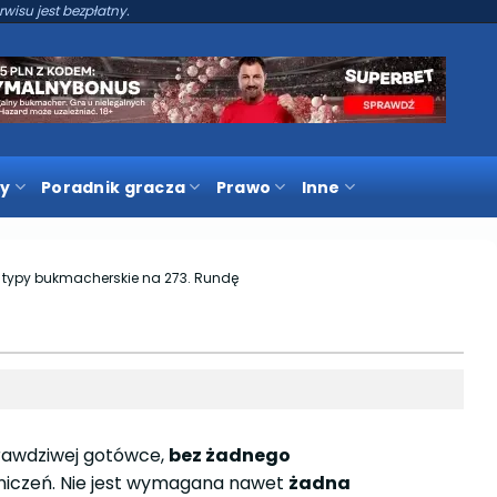
rwisu jest bezpłatny.
y
Poradnik gracza
Prawo
Inne
typy bukmacherskie na 273. Rundę
awdziwej gotówce,
bez żadnego
niczeń. Nie jest wymagana nawet
żadna