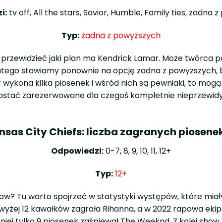
i:
tv off, All the stars, Savior, Humble, Family ties, żadna
Typ:
żadna z powyższych
 przewidzieć jaki plan ma Kendrick Lamar. Może twórca post
Dlatego stawiamy ponownie na opcję żadna z powyższych,
 wykona kilka piosenek i wśród nich są pewniaki, to mogą
zostać zarezerwowane dla czegoś kompletnie nieprzewid
ansas City Chiefs: liczba zagranych piosen
Odpowiedzi:
0-7, 8, 9, 10, 11, 12+
Typ:
12+
w? Tu warto spojrzeć w statystyki występów, które miały 
owyżej 12 kawałków zagrała Rihanna, a w 2022 rapowa eki
ej tylko 9 piosenek zaśpiewał The Weeknd. Z kolei show S