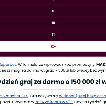
 Superbet.
W formularzu wprowadź kod promocyjny:
MAK
ziesz mógł za darmo wygrać 7.500 zł lub więcej, bez wy
tydzień graj za darmo o 150 000 zł
bukmacher STS
. Gra nazywa się
Wizjoner (tutaj bezpłatn
epozytu. Wystarczy
założyć konto w STS
, aby co tydzień 