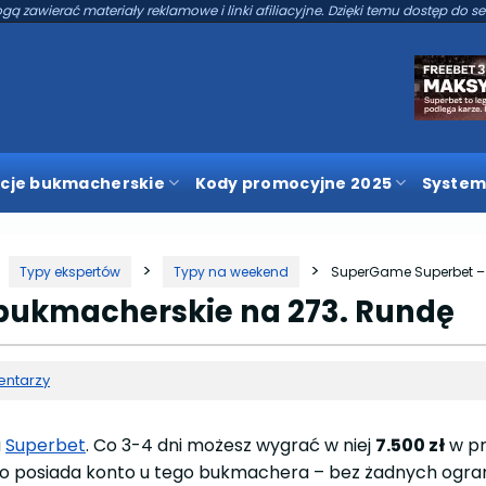
gą zawierać materiały reklamowe i linki afiliacyjne. Dzięki temu dostęp do se
cje bukmacherskie
Kody promocyjne 2025
System
Typy ekspertów
Typy na weekend
SuperGame Superbet – 
bukmacherskie na 273. Rundę
entarzy
a
Superbet
. Co 3-4 dni możesz wygrać w niej
7.500 zł
w pr
kto posiada konto u tego bukmachera – bez żadnych ogra