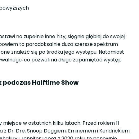
 z powyższych
awi na zupełnie inne hity, sięgnie głębiej do swojej
 bowiem to paradoksalnie dużo szersze spektrum
 one znaleźć się po środku jego występu. Natomiast
ywalnego, co pozwoli na długo zapamiętać występ
ek podczas Halftime Show
miejsce w ostatnich kilku latach. Przed rokiem 11
pa z Dr. Dre, Snoop Doggiem, Eminemem i Kendrickiem
hakiry i Jennifer Lopez z 2020 roku to ponownie