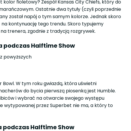
kolor fioletowy? Zespół Kansas City Chiefs, który do
omarańczowym. Ostatnie dwa tytuły (czyli poprzednie
wylany został napój o tym samym kolorze. Jednak skoro
ć na kontynuację tego trendu. Skoro typujemy
 na trenera, zgodnie z tradycją rozgrywek.
ka podczas Halftime Show
a z powyższych
Bowl. W tym roku gwiazdą, która uświetni
kmacherów do bycia pierwszą piosenką jest Humble.
kibiców i wybrać na otwarcie swojego występu
ście wytypowanej przez Superbet nie ma, a który to
ka podczas Halftime Show