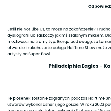
Odpowiedz
Jeśli nie Not Like Us, to może na zakończenie? Trudno
dyskografii lub zaskoczy jakimś szalonym miksem. 
możliwości na trafny typ. Biorąc pod uwagę, że Lamar
otwarcie i zakończenie całego Halftime Show może 
artysty na Super Bowl.
Philadelphia Eagles – K
Ile piosenek zostanie zagranych podczas Halftime Sho
utworów wykonał Usher i jego goście. W roku 2023 p
Lamarem na czele także wykonała 11 utworów. Wcześni