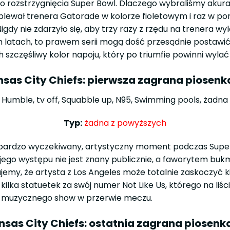
 rozstrzygnięcia Super Bowl. Dlaczego wybraliśmy akurat 
oblewał trenera Gatorade w kolorze fioletowym i raz w p
Nigdy nie zdarzyło się, aby trzy razy z rzędu na trenera 
h latach, to prawem serii mogą dość przesądnie postawi
 szczęśliwy kolor napoju, który po triumfie powinni wylać
ansas City Chiefs: pierwsza zagrana piosen
Humble, tv off, Squabble up, N95, Swimming pools, żadn
Typ:
żadna z powyższych
bardzo wyczekiwany, artystyczny moment podczas Super 
jego występu nie jest znany publicznie, a faworytem bu
jemy, że artysta z Los Angeles może totalnie zaskoczyć 
ł kilka statuetek za swój numer Not Like Us, którego na li
e muzycznego show w przerwie meczu.
ansas City Chiefs: ostatnia zagrana piosen