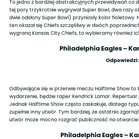
To jedno z bardziej abstrakcyjnych przewidywań co do
tej pory trzykrotnie wygrywał Super Bowl, dwa razy 
dwie odsłony Super Bowl) przyniosły kolor fioletowy. 
ten okazał się Chiefs szczęśliwy w dwóch poprzednic
wygraną Kansas City Chiefs, to wybieramy również ich
Philadelphia Eagles – K
Odpowiedzi:
Odbywające się w przerwie meczu Halftime Show to 
wydarzenie, będzie raper Kendrick Lamar. Repertuar 
Jednak Halftime Show często zaskakuje, dlatego typu
zupełnie inny utwór. Tym bardziej, że ostatnio zgarną
utwór może mocno rozgrać publiczność na otwarci
Philadelphia Eagles – K