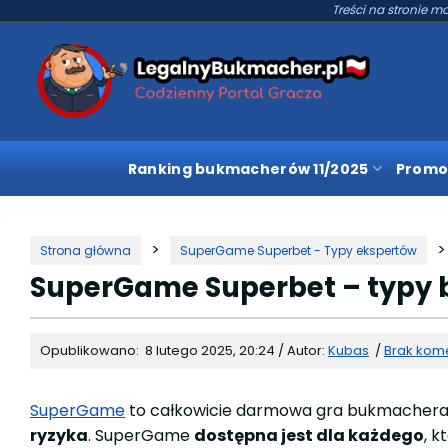
Treści na stronie mo
Ranking bukmacherów 11/2025
Promo
Strona główna
SuperGame Superbet - Typy ekspertów
SuperGame Superbet – typy 
Opublikowano:
8 lutego 2025, 20:24
/
Autor:
Kubas
/
Brak kom
SuperGame
to całkowicie darmowa gra bukmacher
ryzyka
. SuperGame
dostępna jest dla każdego
, 