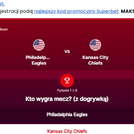
t.
estracji podaj
najlepszy kod promocyjny Superbet
:
MAK