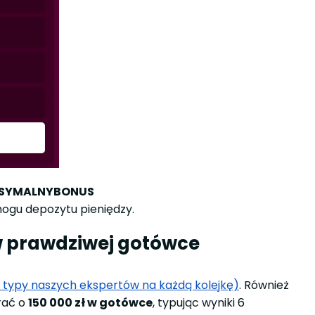
SYMALNYBONUS
mogu depozytu pieniędzy.
 w prawdziwej gotówce
e typy naszych ekspertów na każdą kolejkę)
. Również
grać o
150 000 zł w gotówce
, typując wyniki 6