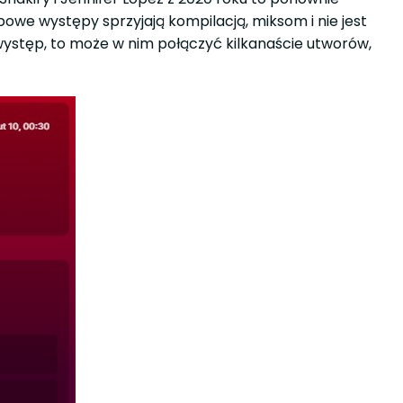
we występy sprzyjają kompilacją, miksom i nie jest
 występ, to może w nim połączyć kilkanaście utworów,