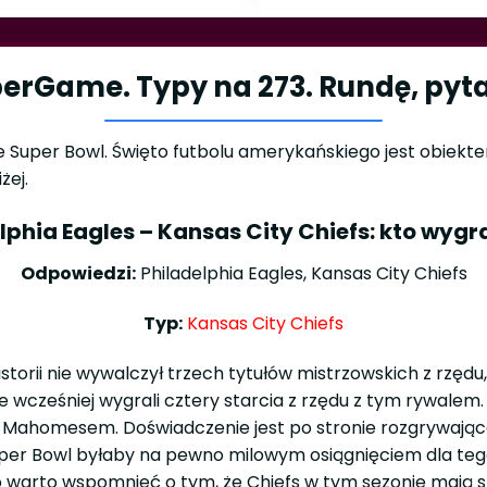
erGame. Typy na 273. Rundę, pyt
jne Super Bowl. Święto futbolu amerykańskiego jest obiek
żej.
lphia Eagles – Kansas City Chiefs: kto wyg
Odpowiedzi:
Philadelphia Eagles, Kansas City Chiefs
Typ:
Kansas City Chiefs
historii nie wywalczył trzech tytułów mistrzowskich z rzędu
le wcześniej wygrali cztery starcia z rzędu z tym rywalem.
Mahomesem. Doświadczenie jest po stronie rozgrywająceg
uper Bowl byłaby na pewno milowym osiągnięciem dla teg
warto wspomnieć o tym, że Chiefs w tym sezonie mają sta