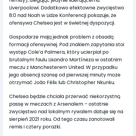
remisy), ulegając jedynie liderującemu
Liverpoolowi. Dodatkowo efektowne zwycięstwo
8:0 nad Noah w Lidze Konferencji pokazuje, że
ofensywa Chelsea jest w świetnej dyspozycji.
Gospodarze mają jednak problem z obsadą
formacji ofensywnej. Pod znakiem zapytania stoi
występ Cole’a Palmera, który ucierpiał po
brutalnym faulu Lisandro Martíneza w ostatnim
meczu z Manchesterem United. W przypadku
jego absencji szansę od pierwszej minuty może
otrzymać João Félix lub Christopher Nkunku.
Chelsea będzie chciała przerwać niekorzystną
passę w meczach z Arsenalem – ostatnie
zwycięstwo nad lokalnym rywalem datuje się na
sierpień 2021 roku. Od tego czasu zanotowali
remis i cztery porażki.