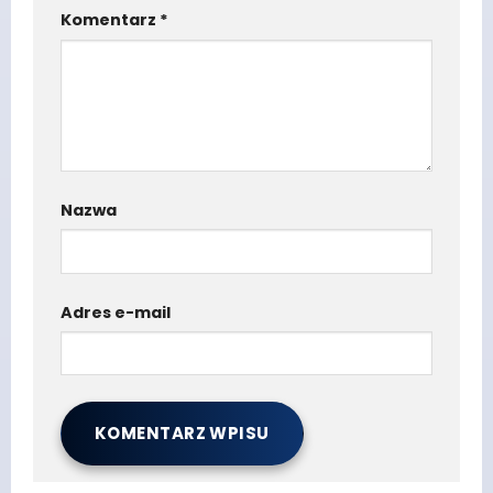
Komentarz
*
Nazwa
Adres e-mail