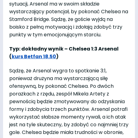
sytuacji, Arsenal ma w swoim składzie
wystarczający potencjał, by pokonać Chelsea na
Stamford Bridge. Sądzę, że goście wyjdą na
boisko z pełną motywacją i zdołają zdobyć trzy
punkty w tym emocjonującym starciu.
Typ: dokładny wynik – Chelsea 1:3 Arsenal
(
kurs Betfan 18.50
)
Sądzę, że Arsenal wygra to spotkanie 3:1,
ponieważ drużyna ma wystarczającą siłę
ofensywną, by pokonać Chelsea. Po dwóch
porażkach z rzędu, zespół Mikela Artety z
pewnością będzie zmotywowany do odzyskania
formy i zdobycia trzech punktów. Arsenal potrafi
wykorzystać słabsze momenty rywali, a ich atak
jest na tyle skuteczny, by zdobyć co najmniej trzy
gole. Chelsea będzie miała trudności w obronie,