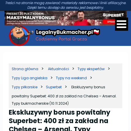
Treści na stronie mogą zawierać materiały reklamowe i linki afiliacyjne.
Dzięki temu dostęp do serwisu jest bezpłatny.
Strona główna
Aktualności
Typy ekspertów
Typy Liga angielska
Typy na weekend
Typy piłkarskie
Superbet
Ekskluzywny bonus
powitalny Superbet: 400 zł za zakład na Chelsea – Arsenal.
Typy bukmacherskie (10.11.2024)
Ekskluzywny bonus powitalny
Superbet: 400 zł za zakład na
Chelsea – Arsenal. Typy