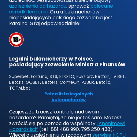
uzależniać. Jeśli zauważasz u siebie objawy
uzależnienia od hazardu
, sprawdź
polecane
ośrodki leczenia
. Gra u bukmacherów
nieposiadających polskiego zezwolenia jest
karalna. Graj odpowiedzialnie!
Legalni bukmacherzy w Polsce,
posiadający zezwolenie Ministra Finansów
Superbet, Fortuna, STS, ETOTO, Fuksiarz, Betfan, LV BET,
Betcris, GOBET, Betters, ComeOn, PZBuk, Betclic,
TOTALbet
Pełna lista legalnych
bukmacherów
Czujesz, że tracisz kontrolę nad swoim
hazardem? Pamiętaj, że nie jesteś sam. Możesz
zwrócić się po pomoc do wspólnoty
„Anonimowi
Hazardziści”
(tel.: 881 488 990, 795 250 438).
Więcej o uzależnieniu w rządowym
serwisie KCPU
.