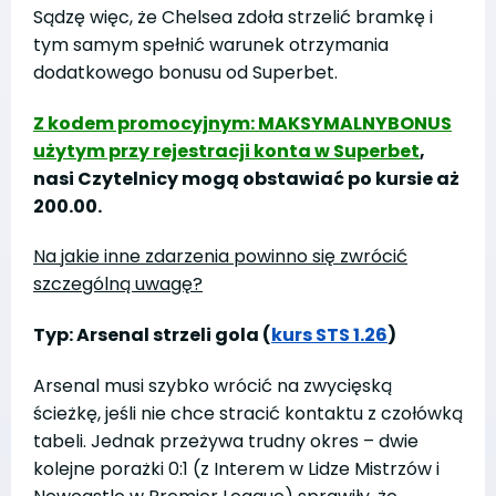
Sądzę więc, że Chelsea zdoła strzelić bramkę i
tym samym spełnić warunek otrzymania
dodatkowego bonusu od Superbet.
Z kodem promocyjnym: MAKSYMALNYBONUS
użytym przy rejestracji konta w Superbet
,
nasi Czytelnicy mogą obstawiać po kursie aż
200.00.
Na jakie inne zdarzenia powinno się zwrócić
szczególną uwagę?
Typ: Arsenal strzeli gola (
kurs STS 1.26
)
Arsenal musi szybko wrócić na zwycięską
ścieżkę, jeśli nie chce stracić kontaktu z czołówką
tabeli. Jednak przeżywa trudny okres – dwie
kolejne porażki 0:1 (z Interem w Lidze Mistrzów i