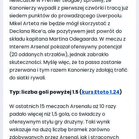
Newcastle w Premier League) sprawiły, że
Kanonierzy wypadli z pierwszej czwórki i tracą już
siedem punktów do prowadzącego Liverpoolu.
Mikel Arteta nie będzie mógł skorzystać z
Declana Rice’a, ale pozytywem jest powrót do
składu kapitana Martina Odegaarda. W meczu z
Interem Arsenal pokazał ofensywny potencjał
(20 oddanych strzałów), jednak zabrakło
skuteczności. Myślę więc, że ta passa zostanie
przerwana i tym razem Kanonierzy zdołają trafić
do siatki rywali.
Typ: liczba goli powyżej 1.5 (
kurs Etoto 1.24
)
W ostatnich 15 meczach Arsenalu aż 10 razy
padało więcej niż 1,5 gola, co świadczy o
ofensywnym stylu gry drużyny. Taki wynik
wskazuje na dużą liczbę bramek zarówno
zdobywanych przez Arsenal, jak i straconych