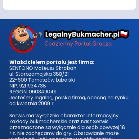
Właścicielem portalu jest firma:
SENTONO Mateusz Skroban
ul. Starozamojska 38B/21
22-600 Tomaszów Lubelski
NIP: 9211934738
REGON: 060349049
Jesteśmy legalną, polską firmą, obecną na rynku
od kwietnia 2008 r.
Serwis ma wyłącznie charakter informacyjny.
Zakłady bukmacherskie oraz nasz Serwis
przeznaczone są wyłącznie dla osób powyżej 18
r.ż. Nie zachęcamy do gry. Obstawianie może