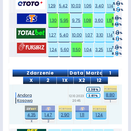
5.94%
1.29
5.42
10.03
1.06
3.40
1.14
5.74%
3.99%
1.30
5.95
9.75
1.08
3.60
1.15
3.66%
7.26%
1.27
5.40
10.00
1.07
3.10
1.14
6.72%
7.20%
1.24
5.60
11.50
1.04
3.25
1.12
8.10%
Zdarzenie
Data
Marża
1
X
2
1X
X2
12
2.38%
8.80
Andora
2.61%
12.10.2023
Kosowo
20:45
4.35
1.47
2.90
1.11
1.24