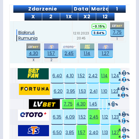
Zdarzenie
Data
Marża
1
X
2
1X
X2
12
-0.15%
7.75
Białoruś
3.64%
12.10.2023
Rumunia
20:45
4.30
1.57
2.45
1.14
1.27
5.80%
6.40
4.10
1.52
2.42
1.14
1.24
4.84%
6.80%
6.20
3.95
1.53
2.41
1.10
1.23
6.85%
7.75
4.30
1.45
5.12%
5.99%
6.35
4.09
1.52
2.45
1.12
1.23
5.70%
5.05%
6.50
3.85
1.57
2.40
1.13
1.27
4.45%