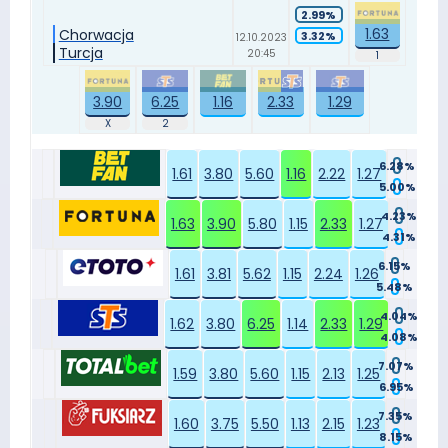
2.99%
1.63
Chorwacja
3.32%
12.10.2023
Turcja
20:45
3.90
6.25
1.16
2.33
1.29
6.28%
1.61
3.80
5.60
1.16
2.22
1.27
5.00%
4.23%
1.63
3.90
5.80
1.15
2.33
1.27
4.31%
6.15%
1.61
3.81
5.62
1.15
2.24
1.26
5.48%
4.04%
1.62
3.80
6.25
1.14
2.33
1.29
4.08%
7.07%
1.59
3.80
5.60
1.15
2.13
1.25
6.95%
7.35%
1.60
3.75
5.50
1.13
2.15
1.23
8.15%