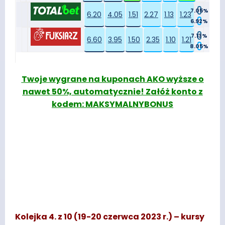
7.05%
6.20
4.05
1.51
2.27
1.13
1.23
6.92%
7.13%
6.60
3.95
1.50
2.35
1.10
1.21
8.05%
Twoje wygrane na kuponach AKO wyższe o
nawet 50%, automatycznie! Załóż konto z
kodem: MAKSYMALNYBONUS
Kolejka 4. z 10 (19-20 czerwca 2023 r.) – kursy