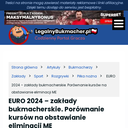
Treści na stronie mogą zawierać materiały reklamowe i linki afiliacyjne.
Dzięki temu dostęp do serwisu jest bezpłatny.
Strona główna
Artykuły
Bukmacherzy
Zakłady
Sport
Rozgrywki
Piłka nożna
EURO
2024 – zakłady bukmacherskie. Porównanie kursów na
obstawianie eliminacji ME
EURO 2024 – zakłady
bukmacherskie. Porównanie
kursów na obstawianie
eliminacji ME