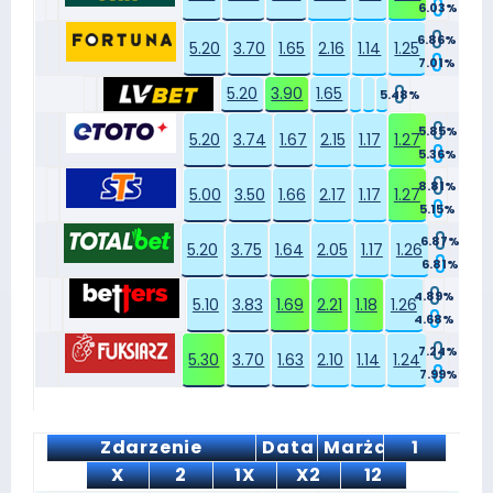
6.03%
6.86%
5.20
3.70
1.65
2.16
1.14
1.25
7.01%
5.20
3.90
1.65
5.48%
5.85%
5.20
3.74
1.67
2.15
1.17
1.27
5.36%
8.81%
5.00
3.50
1.66
2.17
1.17
1.27
5.15%
6.87%
5.20
3.75
1.64
2.05
1.17
1.26
6.81%
4.89%
5.10
3.83
1.69
2.21
1.18
1.26
4.68%
7.24%
5.30
3.70
1.63
2.10
1.14
1.24
7.99%
Zdarzenie
Data
Marża
1
X
2
1X
X2
12