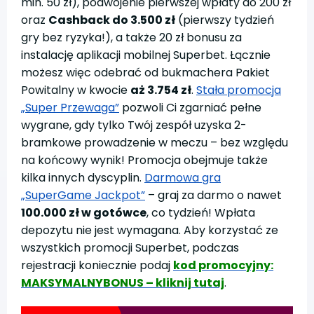
min. 50 zł), podwojenie pierwszej wpłaty do 200 zł
oraz
Cashback do 3.500 zł
(pierwszy tydzień
gry bez ryzyka!), a także 20 zł bonusu za
instalację aplikacji mobilnej Superbet. Łącznie
możesz więc odebrać od bukmachera Pakiet
Powitalny w kwocie
aż 3.754 zł
.
Stała promocja
„Super Przewaga”
pozwoli Ci zgarniać pełne
wygrane, gdy tylko Twój zespół uzyska 2-
bramkowe prowadzenie w meczu – bez względu
na końcowy wynik! Promocja obejmuje także
kilka innych dyscyplin.
Darmowa gra
„SuperGame Jackpot”
– graj za darmo o nawet
100.000 zł w gotówce
, co tydzień! Wpłata
depozytu nie jest wymagana. Aby korzystać ze
wszystkich promocji Superbet, podczas
rejestracji koniecznie podaj
kod promocyjny:
MAKSYMALNYBONUS – kliknij tutaj
.