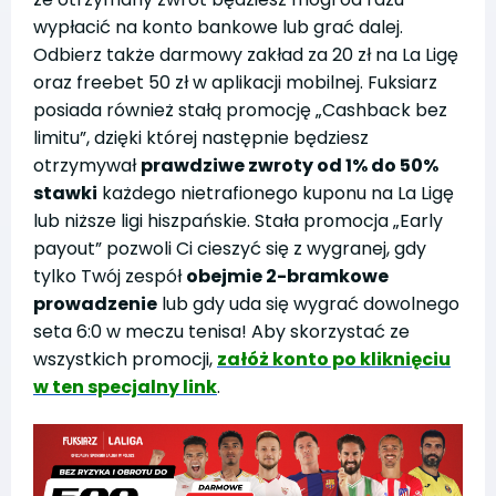
wypłacić na konto bankowe lub grać dalej.
Odbierz także darmowy zakład za 20 zł na La Ligę
oraz freebet 50 zł w aplikacji mobilnej. Fuksiarz
posiada również stałą promocję „Cashback bez
limitu”, dzięki której następnie będziesz
otrzymywał
prawdziwe zwroty od 1% do 50%
stawki
każdego nietrafionego kuponu na La Ligę
lub niższe ligi hiszpańskie. Stała promocja „Early
payout” pozwoli Ci cieszyć się z wygranej, gdy
tylko Twój zespół
obejmie 2-bramkowe
prowadzenie
lub gdy uda się wygrać dowolnego
seta 6:0 w meczu tenisa! Aby skorzystać ze
wszystkich promocji,
załóż konto po kliknięciu
w ten specjalny link
.