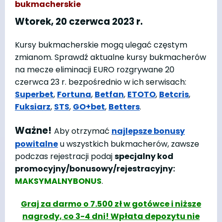
bukmacherskie
Wtorek, 20 czerwca 2023 r.
Kursy bukmacherskie mogą ulegać częstym
zmianom. Sprawdź aktualne kursy bukmacherów
na mecze eliminacji EURO rozgrywane 20
czerwca 23 r. bezpośrednio w ich serwisach:
Superbet
,
Fortuna
,
Betfan
,
ETOTO
,
Betcris
,
Fuksiarz
,
STS
,
GO+bet
,
Betters
.
Ważne!
Aby otrzymać
najlepsze bonusy
powitalne
u wszystkich bukmacherów, zawsze
podczas rejestracji podaj
specjalny kod
promocyjny/bonusowy/rejestracyjny:
MAKSYMALNYBONUS
.
Graj za darmo o 7.500 zł w gotówce i niższe
nagrody, co 3-4 dni! Wpłata depozytu nie