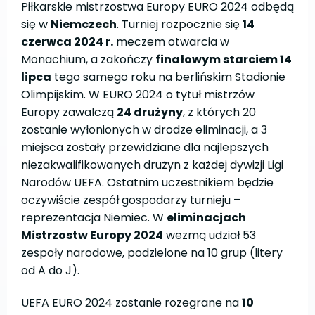
Piłkarskie mistrzostwa Europy EURO 2024 odbędą
się w
Niemczech
. Turniej rozpocznie się
14
czerwca 2024 r.
meczem otwarcia w
Monachium, a zakończy
finałowym starciem 14
lipca
tego samego roku na berlińskim Stadionie
Olimpijskim. W EURO 2024 o tytuł mistrzów
Europy zawalczą
24 drużyny
, z których 20
zostanie wyłonionych w drodze eliminacji, a 3
miejsca zostały przewidziane dla najlepszych
niezakwalifikowanych drużyn z każdej dywizji Ligi
Narodów UEFA. Ostatnim uczestnikiem będzie
oczywiście zespół gospodarzy turnieju –
reprezentacja Niemiec. W
eliminacjach
Mistrzostw Europy 2024
wezmą udział 53
zespoły narodowe, podzielone na 10 grup (litery
od A do J).
UEFA EURO 2024 zostanie rozegrane na
10