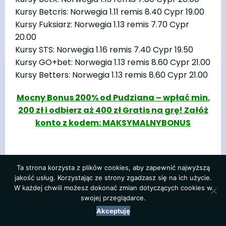
Kursy Betcris: Norwegia 1.11 remis 8.40 Cypr 19.00
Kursy Fuksiarz: Norwegia 1.13 remis 7.70 Cypr
20.00
Kursy STS: Norwegia 1.16 remis 7.40 Cypr 19.50
Kursy GO+bet: Norwegia 1.13 remis 8.60 Cypr 21.00
Kursy Betters: Norwegia 1.13 remis 8.60 Cypr 21.00
Mocny Bonus 200% od Pudziana – wpłać min.
200 zł i odbierz aż 400 zł Gratis na grę! Załóż
konto z kodem: MAKSYMALNYBONUS
20:45 Mołdawia – Polska
Ta strona korzysta z plików cookies, aby zapewnić najwyższą
Kursy Superbet:
Mołdawia 13.00 remis 6.50
jakość usług. Korzystając ze strony zgadzasz się na ich użycie.
W każdej chwili możesz dokonać zmian dotyczących cookies w
Polska 1.22
swojej przeglądarce.
Kursy Fortuna:
Mołdawia 13.00 remis 6.20 Polska
Akceptuję
1.21