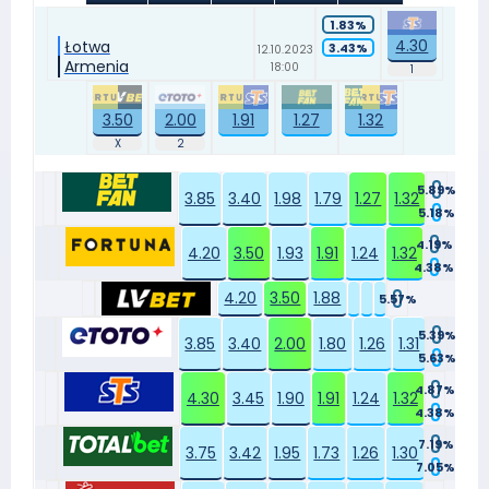
1.83%
4.30
Łotwa
3.43%
12.10.2023
Armenia
18:00
3.50
2.00
1.91
1.27
1.32
5.89%
3.85
3.40
1.98
1.79
1.27
1.32
5.18%
4.19%
4.20
3.50
1.93
1.91
1.24
1.32
4.38%
4.20
3.50
1.88
5.57%
5.39%
3.85
3.40
2.00
1.80
1.26
1.31
5.63%
4.87%
4.30
3.45
1.90
1.91
1.24
1.32
4.38%
7.19%
3.75
3.42
1.95
1.73
1.26
1.30
7.05%