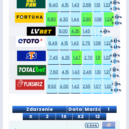
5.93%
8.40
4.15
1.43
2.68
1.10
1.23
4.76%
4.06%
8.80
4.30
1.44
2.90
1.08
1.24
3.86%
8.00
4.35
1.45
4.45%
5.81%
8.49
4.15
1.43
2.75
1.08
1.22
5.46%
4.98%
7.45
4.25
1.47
2.70
1.11
1.23
4.21%
7.18%
7.60
4.15
1.43
2.46
1.10
1.21
7.10%
7.19%
8.50
4.00
1.42
2.55
1.07
1.20
8.00%
Zdarzenie
Data
Marża
1
X
2
1X
X2
12
0.04%