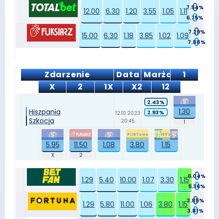
7.54%
12.00
6.30
1.20
3.55
1.05
1.11
6.75%
7.29%
15.00
6.30
1.18
3.85
1.02
1.09
7.88%
Zdarzenie
Data
Marża
1
X
2
1X
X2
12
2.43%
1.30
Hiszpania
2.93%
12.10.2023
Szkocja
20:45
5.95
11.50
1.08
3.80
1.15
6.04%
1.29
5.40
10.00
1.07
3.30
1.15
5.36%
3.85%
1.29
5.80
11.00
1.06
3.80
1.15
3.81%