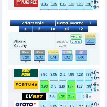
7.11%
3.85
3.35
1.95
1.75
1.23
1.28
8.28%
Zdarzenie
Data
Marża
1
X
2
1X
X2
12
-0.01%
3.90
Albania
2.33%
12.10.2023
Czechy
20:45
3.20
2.32
1.74
1.32
1.40
6.27%
3.80
3.05
2.12
1.69
1.28
1.38
4.88%
3.68%
3.90
3.15
2.16
1.74
1.28
1.39
3.77%
3.85
3.20
2.32
0.33%
6.72%
3.80
3.05
2.10
1.69
1.27
1.36