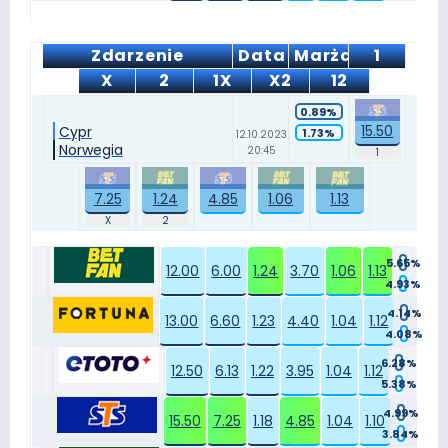
Zdarzenie
Data
Marża
1
X
2
1X
X2
12
0.89%
15.50
Cypr
1.73%
12.10.2023
Norwegia
20:45
7.25
1.24
4.85
1.06
1.13
5.65%
12.00
6.00
1.24
3.70
1.06
1.13
4.93%
4.14%
13.00
6.60
1.23
4.40
1.04
1.12
4.08%
6.28%
12.50
6.13
1.22
3.95
1.04
1.12
5.38%
4.99%
15.50
7.25
1.18
4.85
1.04
1.10
3.84%