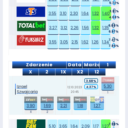
5.72%
3.91%
3.55
3.10
2.30
1.64
1.32
1.40
4.08%
6.88%
3.27
3.12
2.26
1.56
1.32
1.35
6.97%
7.47%
3.55
3.05
2.15
1.62
1.26
1.34
7.86%
Zdarzenie
Data
Marża
1
X
2
1X
X2
12
3.68%
5.30
Izrael
4.37%
12.10.2023
Szwajcaria
20:45
3.90
1.69
2.21
1.18
1.27
7.98%
5.10
3.65
1.64
2.09
1.17
1.27