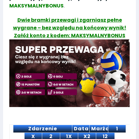
MAKSYMALNYBONUS
.
Dwie bramki przewagi i zgarniasz pełne
wygrane – bez względu na końcowy wynik!
Załóż konto z kodem: MAKSYMALNYBONUS
Zdarzenie
Data
Marża
1
X
2
1X
X2
12