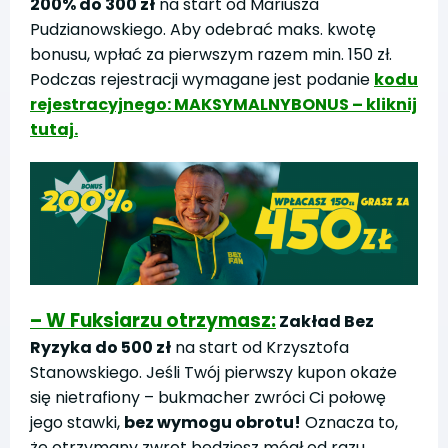
200% do 300 zł
na start od Mariusza
Pudzianowskiego. Aby odebrać maks. kwotę
bonusu, wpłać za pierwszym razem min. 150 zł.
Podczas rejestracji wymagane jest podanie
kodu
rejestracyjnego: MAKSYMALNYBONUS – kliknij
tutaj.
– W Fuksiarzu otrzymasz:
Zakład Bez
Ryzyka do 500 zł
na start od Krzysztofa
Stanowskiego. Jeśli Twój pierwszy kupon okaże
się nietrafiony – bukmacher zwróci Ci połowę
jego stawki,
bez wymogu obrotu!
Oznacza to,
że otrzymany zwrot będziesz mógł od razu