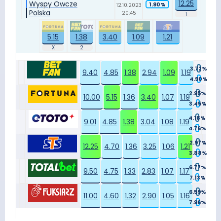
12.25
Wyspy Owcze
1.90%
12.10.2023
Polska
20:45
5.15
1.38
3.40
1.09
1.21
3.72%
9.40
4.85
1.38
2.94
1.09
1.19
4.90%
2.95%
10.00
5.15
1.36
3.40
1.07
1.19
3.45%
4.18%
9.01
4.85
1.38
3.04
1.08
1.19
4.76%
2.97%
12.25
4.70
1.36
3.25
1.06
1.21
3.88%
6.77%
9.50
4.75
1.33
2.83
1.07
1.17
7.13%
6.59%
11.00
4.60
1.32
2.90
1.05
1.16
7.96%