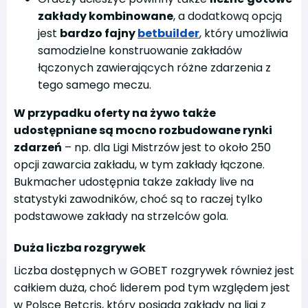
zakłady kombinowane
, a dodatkową opcją
jest
bardzo fajny
betbuilder
, który umożliwia
samodzielne konstruowanie zakładów
łączonych zawierających różne zdarzenia z
tego samego meczu.
W przypadku oferty na żywo także
udostępniane są mocno rozbudowane rynki
zdarzeń
– np. dla Ligi Mistrzów jest to około 250
opcji zawarcia zakładu, w tym zakłady łączone.
Bukmacher udostępnia także zakłady live na
statystyki zawodników, choć są to raczej tylko
podstawowe zakłady na strzelców gola.
Duża liczba rozgrywek
Liczba dostępnych w GOBET rozgrywek również jest
całkiem duża, choć liderem pod tym względem jest
w Polsce Betcris, który posiada zakłady na ligi z