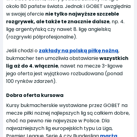
około 80 państw świata. Jednak i GOBET uwzględnia
w swojej ofercie
nie tylko najwyższe szczeble
rozgrywek, ale także te znacznie dalsze
, np. 4.
ligę argentyńską czy nawet 8. ligę angielską
(rozgrywki półprofesjonalne).
Jeśli chodzi o
zakłady na
polską piłkę nożną
,
bukmacher ten umożliwia obstawianie
wszystkich
lig aż do 4. włącznie
, nawet na mecze 3-ligowe
jego oferta jest wyjątkowo rozbudowana (ponad
100 rynków zdarzeń).
Dobra oferta kursowa
Kursy bukmacherskie wystawiane przez GOBET na
mecze piłki nożnej najlepszych lig są całkiem dobre,
choć na pewno nie najwyższe w Polsce. Dla
najważniejszych lig europejskich typu La Liga,
Premier League, Serie A czy Bundesliga
marża