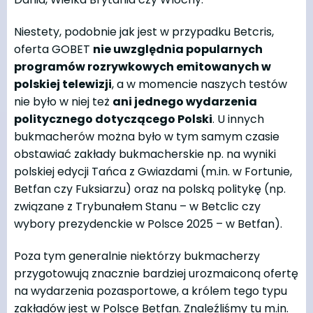
Niestety, podobnie jak jest w przypadku Betcris,
oferta GOBET
nie uwzględnia popularnych
programów rozrywkowych emitowanych w
polskiej telewizji
, a w momencie naszych testów
nie było w niej też
ani jednego wydarzenia
politycznego dotyczącego Polski
. U innych
bukmacherów można było w tym samym czasie
obstawiać zakłady bukmacherskie np. na wyniki
polskiej edycji Tańca z Gwiazdami (m.in. w Fortunie,
Betfan czy Fuksiarzu) oraz na polską politykę (np.
związane z Trybunałem Stanu – w Betclic czy
wybory prezydenckie w Polsce 2025 – w Betfan).
Poza tym generalnie niektórzy bukmacherzy
przygotowują znacznie bardziej urozmaiconą ofertę
na wydarzenia pozasportowe, a królem tego typu
zakładów jest w Polsce Betfan. Znaleźliśmy tu m.in.