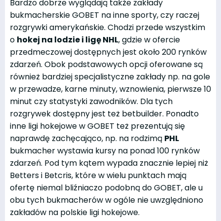
Bardzo dobrze wyglądają także zakłady
bukmacherskie GOBET na inne sporty, czy raczej
rozgrywki amerykańskie. Chodzi przede wszystkim
o
hokej na lodzie i ligę NHL
, gdzie w ofercie
przedmeczowej dostępnych jest około 200 rynków
zdarzeń. Obok podstawowych opcji oferowane są
również bardziej specjalistyczne zakłady np. na gole
w przewadze, karne minuty, wznowienia, pierwsze 10
minut czy statystyki zawodników. Dla tych
rozgrywek dostępny jest też betbuilder. Ponadto
inne ligi hokejowe w GOBET też prezentują się
naprawdę zachęcająco, np. na rodzimą
PHL
bukmacher wystawia kursy na ponad 100 rynków
zdarzeń. Pod tym kątem wypada znacznie lepiej niż
Betters i Betcris, które w wielu punktach mają
ofertę niemal bliźniaczo podobną do GOBET, ale u
obu tych bukmacherów w ogóle nie uwzględniono
zakładów na polskie ligi hokejowe.