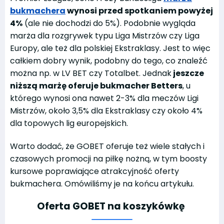
bukmachera
wynosi przed spotkaniem powyżej
4%
(ale nie dochodzi do 5%). Podobnie wygląda
marża dla rozgrywek typu Liga Mistrzów czy Liga
Europy, ale też dla polskiej Ekstraklasy. Jest to więc
całkiem dobry wynik, podobny do tego, co znaleźć
można np. w LV BET czy Totalbet. Jednak
jeszcze
niższą marżę oferuje bukmacher Betters
, u
którego wynosi ona nawet 2-3% dla meczów Ligi
Mistrzów, około 3,5% dla Ekstraklasy czy około 4%
dla topowych lig europejskich.
Warto dodać, że GOBET oferuje też wiele stałych i
czasowych promocji na piłkę nożną, w tym boosty
kursowe poprawiające atrakcyjność oferty
bukmachera. Omówiliśmy je na końcu artykułu.
Oferta GOBET na koszykówkę