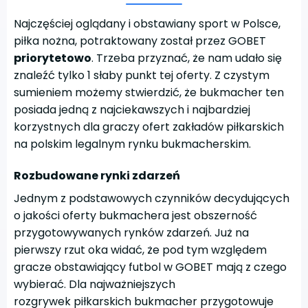
Najczęściej oglądany i obstawiany sport w Polsce,
piłka nożna, potraktowany został przez GOBET
priorytetowo
. Trzeba przyznać, że nam udało się
znaleźć tylko 1 słaby punkt tej oferty. Z czystym
sumieniem możemy stwierdzić, że bukmacher ten
posiada jedną z najciekawszych i najbardziej
korzystnych dla graczy ofert zakładów piłkarskich
na polskim legalnym rynku bukmacherskim.
Rozbudowane rynki zdarzeń
Jednym z podstawowych czynników decydujących
o jakości oferty bukmachera jest obszerność
przygotowywanych rynków zdarzeń. Już na
pierwszy rzut oka widać, że pod tym względem
gracze obstawiający futbol w GOBET mają z czego
wybierać. Dla najważniejszych
rozgrywek piłkarskich bukmacher przygotowuje