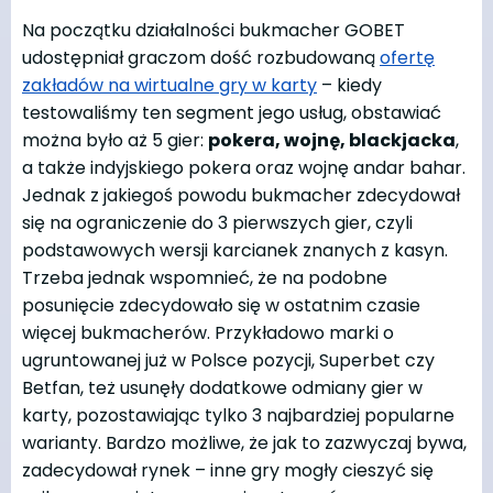
Na początku działalności bukmacher GOBET
udostępniał graczom dość rozbudowaną
ofertę
zakładów na wirtualne gry w karty
– kiedy
testowaliśmy ten segment jego usług, obstawiać
można było aż 5 gier:
pokera, wojnę, blackjacka
,
a także indyjskiego pokera oraz wojnę andar bahar.
Jednak z jakiegoś powodu bukmacher zdecydował
się na ograniczenie do 3 pierwszych gier, czyli
podstawowych wersji karcianek znanych z kasyn.
Trzeba jednak wspomnieć, że na podobne
posunięcie zdecydowało się w ostatnim czasie
więcej bukmacherów. Przykładowo marki o
ugruntowanej już w Polsce pozycji, Superbet czy
Betfan, też usunęły dodatkowe odmiany gier w
karty, pozostawiając tylko 3 najbardziej popularne
warianty. Bardzo możliwe, że jak to zazwyczaj bywa,
zadecydował rynek – inne gry mogły cieszyć się