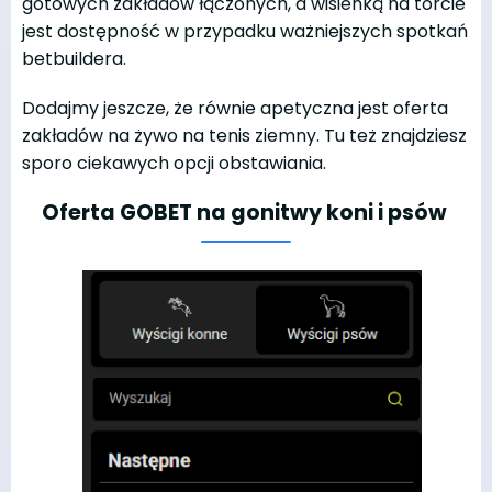
gotowych zakładów łączonych, a wisienką na torcie
jest dostępność w przypadku ważniejszych spotkań
betbuildera.
Dodajmy jeszcze, że równie apetyczna jest oferta
zakładów na żywo na tenis ziemny. Tu też znajdziesz
sporo ciekawych opcji obstawiania.
Oferta GOBET na gonitwy koni i psów