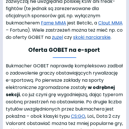
zazwyczaj nie uwzględnia polskiej KSW ani freak-
fightów (te jednak są zarezerwowane dla
oficjalnych sponsorów gal, np. wyłącznym
bukmacherem
Fame MMA
jest Betclic, a
Clout MMA
– Fortuna). Wiele zastrzeżeń można też mieć np. co
do oferty GOBET na
żużel
czy
skoki narciarskie
.
Oferta GOBET na e-sport
Bukmacher GOBET naprawdę kompleksowo zadbał
o zadowolenie graczy obstawiających rywalizację
e-sportową. Po pierwsze zakłady na sporty
elektroniczne zgromadzone zostały
w odrębnej
sekcji
, co już czyni grę wygodniejszą, dając typerom
osobną przestrzeń na obstawianie. Po drugie liczba
tytułów uwzględnionych przez bukmachera jest
pokaźna – obok klasyki typu
CS:GO
, LoL, Dota 2 czy
Valorant obstawiać można też mniej popularne gry,