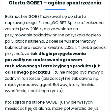
Oferta GOBET – ogólne spostrzeżenia
Bukmacher GOBET szykował się do startu
naprawdę długo. Firma „GO BET Sp. z o.o.” założona
została już w 2016 r., ale zezwolenie na
przyjmowanie zakładów online pozyskała dopiero
po 5 latach istnienia. Z kolei serwis internetowy
bukmachera ruszył w kwietniu 2022 r. Trzeba jednak
przyznać, że
tak długie przygotowania
pozwoliły na zaoferowanie graczom
rozbudowanego i atrakcyjnego produktu już
od samego początku
– tu nie mogło być mowy o
żadnym falstarcie (jaki zaliczył nie tak dawno np.
międzynarodowy gigant Betway, który finalnie
wycofał się z polskiego rynku).
Kto zajrzał na stronę GOBET już w pierwszych
miesiącach jej działania, może potwierdzić, że już