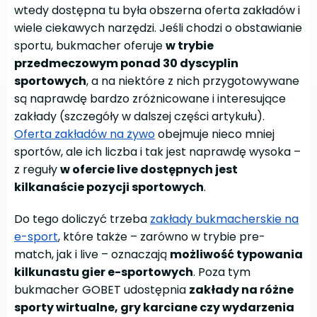
wtedy dostępna tu była obszerna oferta zakładów i
wiele ciekawych narzędzi. Jeśli chodzi o obstawianie
sportu, bukmacher oferuje
w trybie
przedmeczowym ponad 30 dyscyplin
sportowych
, a na niektóre z nich przygotowywane
są naprawdę bardzo zróżnicowane i interesujące
zakłady (szczegóły w dalszej części artykułu).
Oferta zakładów na żywo
obejmuje nieco mniej
sportów, ale ich liczba i tak jest naprawdę wysoka –
z reguły
w ofercie live dostępnych jest
kilkanaście pozycji sportowych
.
Do tego doliczyć trzeba
zakłady bukmacherskie na
e-sport
, które także – zarówno w trybie pre-
match, jak i live – oznaczają
możliwość typowania
kilkunastu gier e-sportowych
. Poza tym
bukmacher GOBET udostępnia
zakłady na różne
sporty wirtualne, gry karciane czy wydarzenia