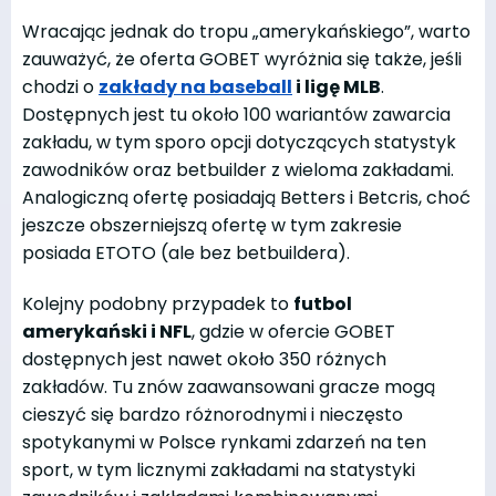
Wracając jednak do tropu „amerykańskiego”, warto
zauważyć, że oferta GOBET wyróżnia się także, jeśli
chodzi o
zakłady na
baseball
i ligę MLB
.
Dostępnych jest tu około 100 wariantów zawarcia
zakładu, w tym sporo opcji dotyczących statystyk
zawodników oraz betbuilder z wieloma zakładami.
Analogiczną ofertę posiadają Betters i Betcris, choć
jeszcze obszerniejszą ofertę w tym zakresie
posiada ETOTO (ale bez betbuildera).
Kolejny podobny przypadek to
futbol
amerykański i NFL
, gdzie w ofercie GOBET
dostępnych jest nawet około 350 różnych
zakładów. Tu znów zaawansowani gracze mogą
cieszyć się bardzo różnorodnymi i nieczęsto
spotykanymi w Polsce rynkami zdarzeń na ten
sport, w tym licznymi zakładami na statystyki