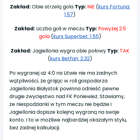
Zakład:
Obie strzelą gola
Typ:
NIE
(
kurs Fortuna:
1.57
)
Zakład:
Liczba goli w meczu
Typ:
Powyżej 2.5
gola
(
kurs Superbet: 1.55
)
Zakład:
Jagiellonia wygra obie połowy
Typ:
TAK
(
kurs Betfan: 2.32
)
Po wygranej aż 4:0 na Litwie nie ma żadnych
wątpliwości, że grając w roli gospodarza
Jagiellonia Białystok powinna odnieść pewne
drugie zwycięstwo nad FK Poniewież. Stawiamy,
że niespodzianki w tym meczu nie będzie i
Jagiellonia dopisze kolejną wygraną na swoje
konto. I to w możliwe najbardziej okazałym stylu,
bez żadnej kalkulacji.