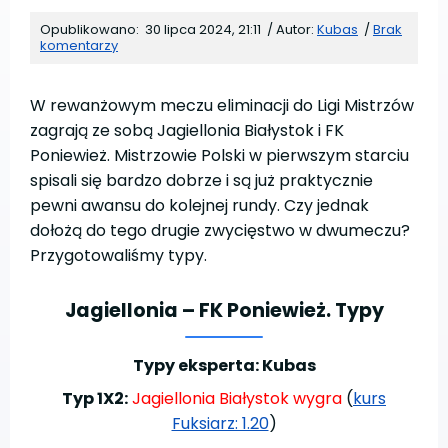
Opublikowano:
30 lipca 2024, 21:11
/
Autor:
Kubas
/
Brak
komentarzy
W rewanżowym meczu eliminacji do Ligi Mistrzów
zagrają ze sobą Jagiellonia Białystok i FK
Poniewież. Mistrzowie Polski w pierwszym starciu
spisali się bardzo dobrze i są już praktycznie
pewni awansu do kolejnej rundy. Czy jednak
dołożą do tego drugie zwycięstwo w dwumeczu?
Przygotowaliśmy typy.
Jagiellonia – FK Poniewież. Typy
Typy eksperta: Kubas
Typ 1X2:
Jagiellonia Białystok wygra
(
kurs
Fuksiarz: 1.20
)