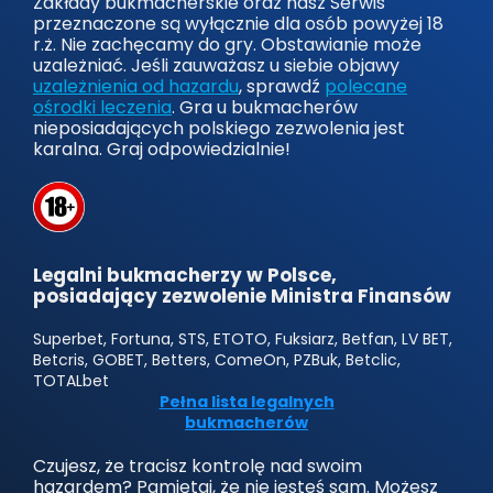
Zakłady bukmacherskie oraz nasz Serwis
przeznaczone są wyłącznie dla osób powyżej 18
r.ż. Nie zachęcamy do gry. Obstawianie może
uzależniać. Jeśli zauważasz u siebie objawy
uzależnienia od hazardu
, sprawdź
polecane
ośrodki leczenia
. Gra u bukmacherów
nieposiadających polskiego zezwolenia jest
karalna. Graj odpowiedzialnie!
Legalni bukmacherzy w Polsce,
posiadający zezwolenie Ministra Finansów
Superbet, Fortuna, STS, ETOTO, Fuksiarz, Betfan, LV BET,
Betcris, GOBET, Betters, ComeOn, PZBuk, Betclic,
TOTALbet
Pełna lista legalnych
bukmacherów
Czujesz, że tracisz kontrolę nad swoim
hazardem? Pamiętaj, że nie jesteś sam. Możesz