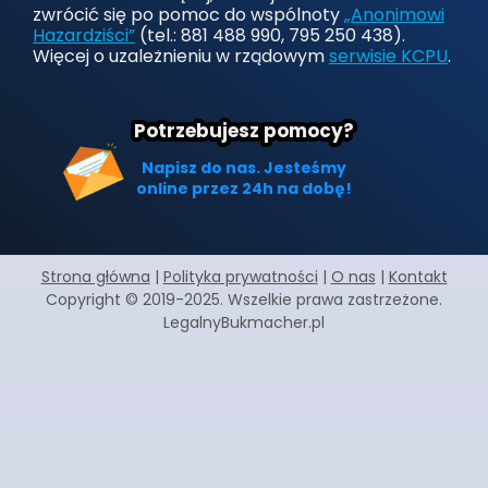
zwrócić się po pomoc do wspólnoty
„Anonimowi
Hazardziści”
(tel.: 881 488 990, 795 250 438).
Więcej o uzależnieniu w rządowym
serwisie KCPU
.
Potrzebujesz pomocy?
Napisz do nas. Jesteśmy
online przez 24h na dobę!
Strona główna
|
Polityka prywatności
|
O nas
|
Kontakt
Copyright © 2019-2025. Wszelkie prawa zastrzeżone.
LegalnyBukmacher.pl