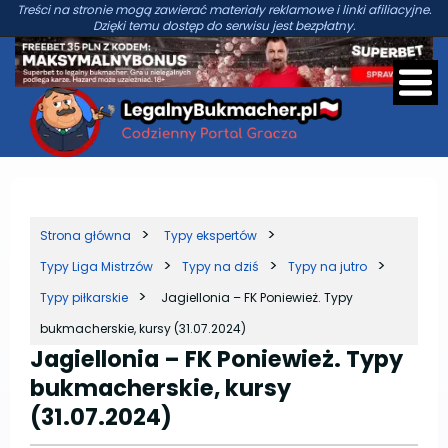
Treści na stronie mogą zawierać materiały reklamowe i linki afiliacyjne.
Dzięki temu dostęp do serwisu jest bezpłatny.
Strona główna
Typy ekspertów
Typy Liga Mistrzów
Typy na dziś
Typy na jutro
Typy piłkarskie
Jagiellonia – FK Poniewież. Typy
bukmacherskie, kursy (31.07.2024)
Jagiellonia – FK Poniewież. Typy
bukmacherskie, kursy
(31.07.2024)