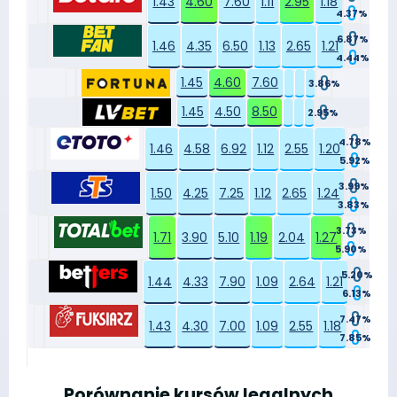
1.43
4.60
7.60
1.11
2.95
1.18
4.37%
6.87%
1.46
4.35
6.50
1.13
2.65
1.21
4.44%
1.45
4.60
7.60
3.86%
1.45
4.50
8.50
2.95%
4.78%
1.46
4.58
6.92
1.12
2.55
1.20
5.92%
3.99%
1.50
4.25
7.25
1.12
2.65
1.24
3.83%
3.73%
1.71
3.90
5.10
1.19
2.04
1.27
5.90%
5.20%
1.44
4.33
7.90
1.09
2.64
1.21
6.13%
7.47%
1.43
4.30
7.00
1.09
2.55
1.18
7.85%
Porównanie kursów legalnych