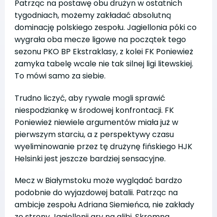
Patrząc na postawę obu drużyn w ostatnich
tygodniach, możemy zakładać absolutną
dominację polskiego zespołu. Jagiellonia póki co
wygrała oba mecze ligowe na początek tego
sezonu PKO BP Ekstraklasy, z kolei FK Poniewież
zamyka tabelę wcale nie tak silnej ligi litewskiej.
To mówi samo za siebie.
Trudno liczyć, aby rywale mogli sprawić
niespodziankę w środowej konfrontacji. FK
Poniewież niewiele argumentów miała już w
pierwszym starciu, a z perspektywy czasu
wyeliminowanie przez tę drużynę fińskiego HJK
Helsinki jest jeszcze bardziej sensacyjne.
Mecz w Białymstoku może wyglądać bardzo
podobnie do wyjazdowej batalii. Patrząc na
ambicje zespołu Adriana Siemieńca, nie zakłady
ze strony Jagiellonii gry na alibi. Skromna