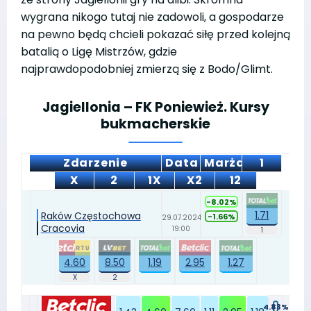
wygrana nikogo tutaj nie zadowoli, a gospodarze
na pewno będą chcieli pokazać siłę przed kolejną
batalią o Ligę Mistrzów, gdzie
najprawdopodobniej zmierzą się z Bodo/Glimt.
Jagiellonia – FK Poniewież. Kursy
bukmacherskie
Zdarzenie
Data
Marża
1
X
2
1X
X2
12
-8.02%
1.71
Raków Częstochowa
-1.66%
29.07.2024
Cracovia
19:00
4.60
8.50
1.19
2.95
1.27
4.83%