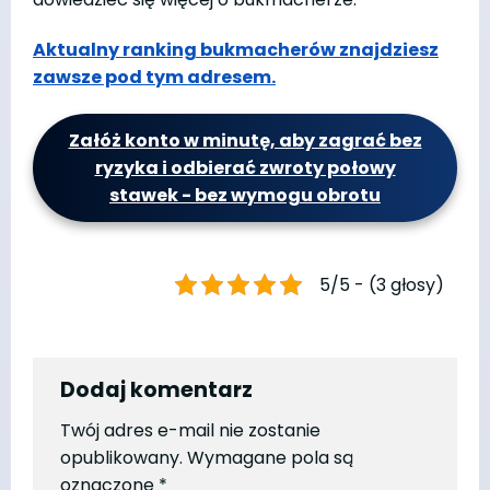
Aktualny ranking bukmacherów znajdziesz
zawsze pod tym adresem.
Załóż konto w minutę, aby zagrać bez
ryzyka i odbierać zwroty połowy
stawek - bez wymogu obrotu
5/5 - (3 głosy)
Dodaj komentarz
Twój adres e-mail nie zostanie
opublikowany.
Wymagane pola są
oznaczone
*