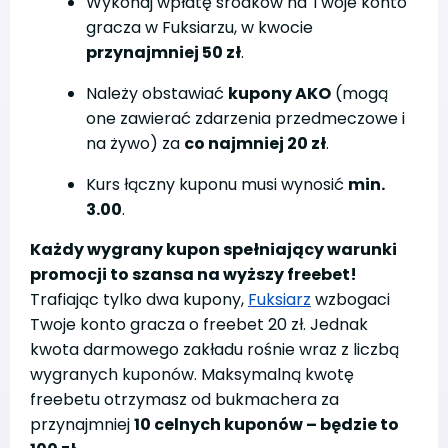
Wykonaj wpłatę środków na Twoje konto
gracza w Fuksiarzu, w kwocie
przynajmniej 50 zł
.
Należy obstawiać
kupony AKO
(mogą
one zawierać zdarzenia przedmeczowe i
na żywo) za
co najmniej 20 zł
.
Kurs łączny kuponu musi wynosić
min.
3.00
.
Każdy wygrany kupon spełniający warunki
promocji to szansa na wyższy freebet!
Trafiając tylko dwa kupony,
Fuksiarz
wzbogaci
Twoje konto gracza o freebet 20 zł. Jednak
kwota darmowego zakładu rośnie wraz z liczbą
wygranych kuponów. Maksymalną kwotę
freebetu otrzymasz od bukmachera za
przynajmniej
10 celnych kuponów – będzie to