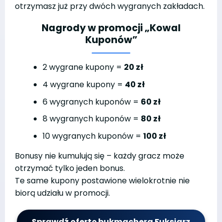
otrzymasz już przy dwóch wygranych zakładach.
Nagrody w promocji „Kowal
Kuponów”
2 wygrane kupony =
20 zł
4 wygrane kupony =
40 zł
6 wygranych kuponów =
60 zł
8 wygranych kuponów =
80 zł
10 wygranych kuponów =
100 zł
Bonusy nie kumulują się – każdy gracz może
otrzymać tylko jeden bonus.
Te same kupony postawione wielokrotnie nie
biorą udziału w promocji.
Sprawdź ofertę bukmachera Fuksiarz