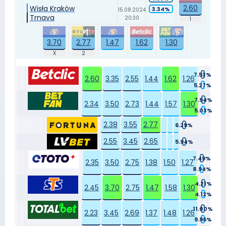
2.60
Wisła Kraków
3.34%
15.08.2024
Trnava
20:30
3.70
2.77
1.47
1.62
1.30
7.53%
2.60
3.35
2.55
1.44
1.62
1.26
5.27%
7.94%
2.34
3.50
2.73
1.44
1.57
1.30
5.03%
2.38
3.55
2.77
6.29%
2.55
3.45
2.65
5.94%
7.49%
2.35
3.50
2.75
1.38
1.50
1.27
8.94%
4.21%
2.45
3.70
2.75
1.47
1.58
1.30
4.12%
11.00%
2.23
3.45
2.69
1.37
1.48
1.26
9.96%