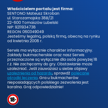
Właścicielem portalu jest firma:
SENTONO Mateusz Skroban
ul. Starozamojska 38B/21
22-600 Tomaszów Lubelski
NIP: 9211934738
REGON: 060349049
Jesteśmy legalną, polską firmą, obecną na rynku
od kwietnia 2008 r.
Serwis ma wyłącznie charakter informacyjny.
Zakłady bukmacherskie oraz nasz Serwis
przeznaczone są wyłącznie dla osób powyżej 18
r.ż. Nie zachęcamy do gry. Obstawianie może
uzależniać. Jeśli zauważasz u siebie objawy
uzależnienia od hazardu
, sprawdź
polecane
ośrodki leczenia
. Gra u bukmacherów
nieposiadających polskiego zezwolenia jest
karalna. Graj odpowiedzialnie!