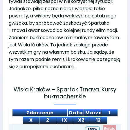
rywali stawiają zespół w niekorzystnej sytuacji.
Jednakże, piłka nożna nieraz widziała takie
powroty, a wiślacy będą walczyć do ostatniego
gwizdka, by spróbować zaskoczyć Spartaka
Trnava i awansować do kolejnej rundy eliminacji.
Zdaniem bukmacherów minimalnym faworytem
jest Wisła Kraków. To jednak zasługa przede
wszystkim gry na własnym boisku. Ja sądzę, że
tym razem padnie remis i krakowianie pożegnają
się z europejskimi pucharami.
Wisła Kraków – Spartak Trnava. Kursy
bukmacherskie
Zdarzenie
Data
Marża
1
X
2
1X
X2
12
1.59%