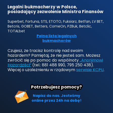
Legalni bukmacherzy w Polsce,
posiadający zezwolenie Ministra Finansów
Superbet, Fortuna, STS, ETOTO, Fuksiarz, Betfan, LV BET,
Betcris, GOBET, Betters, ComeOn, PZBuk, Betclic,
TOTALbet
Pełna lista legalnych
bukmacherów
Czujesz, że tracisz kontrolę nad swoim
hazardem? Pamiętaj, że nie jesteś sam. Możesz
zwrócić się po pomoc do wspólnoty
„Anonimowi
Hazardziści”
(tel.: 881 488 990, 795 250 438).
Więcej o uzależnieniu w rządowym
serwisie KCPU
.
Potrzebujesz pomocy?
Napisz do nas. Jesteśmy
online przez 24h na dobę!