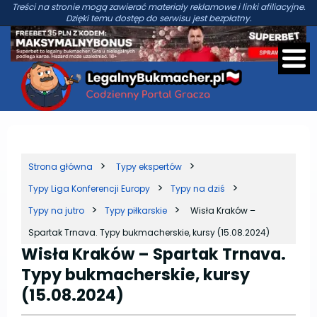
Treści na stronie mogą zawierać materiały reklamowe i linki afiliacyjne.
Dzięki temu dostęp do serwisu jest bezpłatny.
Strona główna
Typy ekspertów
Typy Liga Konferencji Europy
Typy na dziś
Typy na jutro
Typy piłkarskie
Wisła Kraków –
Spartak Trnava. Typy bukmacherskie, kursy (15.08.2024)
Wisła Kraków – Spartak Trnava.
Typy bukmacherskie, kursy
(15.08.2024)