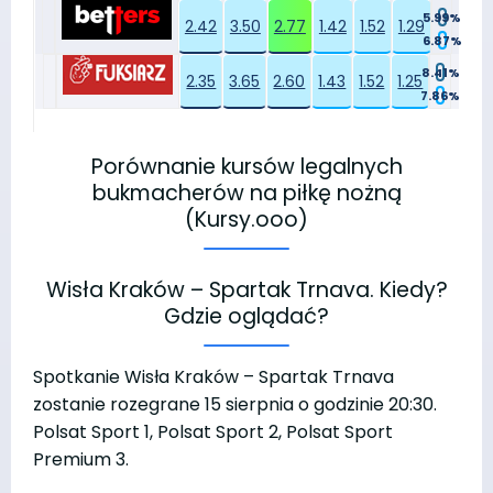
5.99%
2.42
3.50
2.77
1.42
1.52
1.29
6.87%
8.41%
2.35
3.65
2.60
1.43
1.52
1.25
7.86%
Porównanie kursów legalnych
bukmacherów na piłkę nożną
(Kursy.ooo)
Wisła Kraków – Spartak Trnava. Kiedy?
Gdzie oglądać?
Spotkanie Wisła Kraków – Spartak Trnava
zostanie rozegrane 15 sierpnia o godzinie 20:30.
Polsat Sport 1, Polsat Sport 2, Polsat Sport
Premium 3.