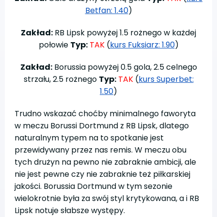
Betfan: 1.40
)
Zakład:
RB Lipsk powyżej 1.5 rożnego w każdej
połowie
Typ:
TAK
(
kurs Fuksiarz: 1.90
)
Zakład:
Borussia powyżej 0.5 gola, 2.5 celnego
strzału, 2.5 rożnego
Typ:
TAK
(
kurs Superbet:
1.50
)
Trudno wskazać choćby minimalnego faworyta
w meczu Borussi Dortmund z RB Lipsk, dlatego
naturalnym typem na to spotkanie jest
przewidywany przez nas remis. W meczu obu
tych drużyn na pewno nie zabraknie ambicji, ale
nie jest pewne czy nie zabraknie też piłkarskiej
jakości. Borussia Dortmund w tym sezonie
wielokrotnie była za swój styl krytykowana, a i RB
Lipsk notuje słabsze występy.