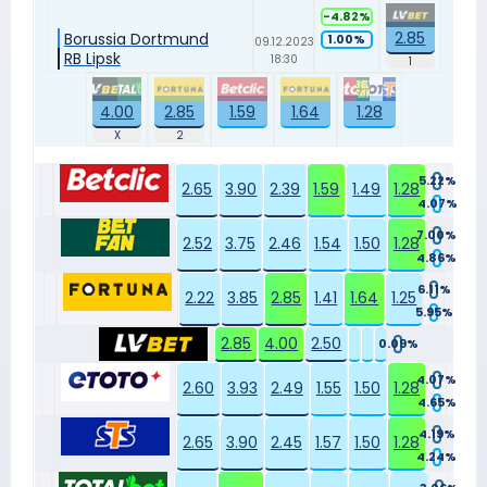
-4.82%
2.85
Borussia Dortmund
1.00%
09.12.2023
RB Lipsk
18:30
4.00
2.85
1.59
1.64
1.28
5.22%
2.65
3.90
2.39
1.59
1.49
1.28
4.07%
7.00%
2.52
3.75
2.46
1.54
1.50
1.28
4.86%
6.11%
2.22
3.85
2.85
1.41
1.64
1.25
5.95%
2.85
4.00
2.50
0.09%
4.07%
2.60
3.93
2.49
1.55
1.50
1.28
4.65%
4.19%
2.65
3.90
2.45
1.57
1.50
1.28
4.24%