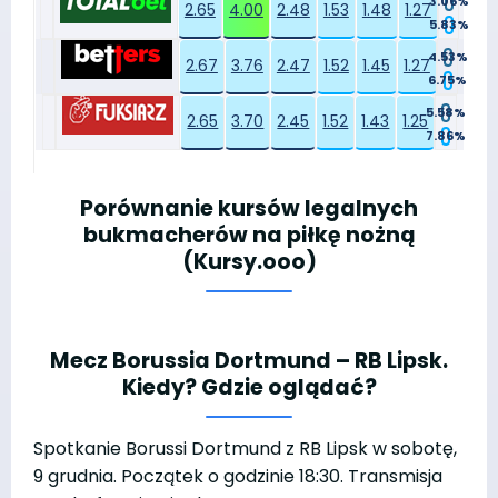
3.06%
2.65
4.00
2.48
1.53
1.48
1.27
5.83%
4.53%
2.67
3.76
2.47
1.52
1.45
1.27
6.75%
5.58%
2.65
3.70
2.45
1.52
1.43
1.25
7.86%
Porównanie kursów legalnych
bukmacherów na piłkę nożną
(Kursy.ooo)
Mecz Borussia Dortmund – RB Lipsk.
Kiedy? Gdzie oglądać?
Spotkanie Borussi Dortmund z RB Lipsk w sobotę,
9 grudnia. Początek o godzinie 18:30. Transmisja