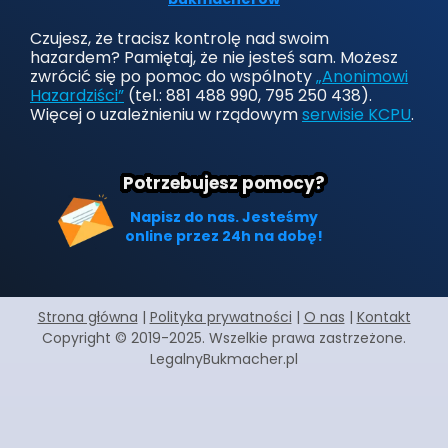
Czujesz, że tracisz kontrolę nad swoim
hazardem? Pamiętaj, że nie jesteś sam. Możesz
zwrócić się po pomoc do wspólnoty
„Anonimowi
Hazardziści”
(tel.: 881 488 990, 795 250 438).
Więcej o uzależnieniu w rządowym
serwisie KCPU
.
Potrzebujesz pomocy?
Napisz do nas. Jesteśmy
online przez 24h na dobę!
Strona główna
|
Polityka prywatności
|
O nas
|
Kontakt
Copyright © 2019-2025. Wszelkie prawa zastrzeżone.
LegalnyBukmacher.pl