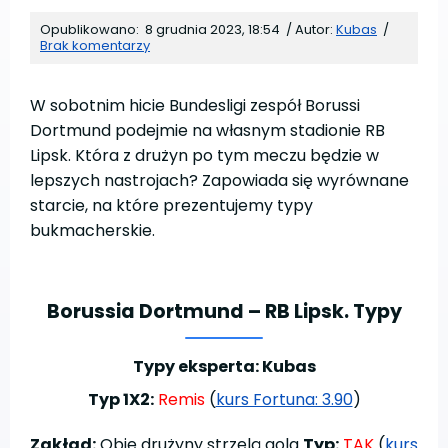
Opublikowano:
8 grudnia 2023, 18:54
/
Autor:
Kubas
/
Brak komentarzy
W sobotnim hicie Bundesligi zespół Borussi
Dortmund podejmie na własnym stadionie RB
Lipsk. Która z drużyn po tym meczu będzie w
lepszych nastrojach? Zapowiada się wyrównane
starcie, na które prezentujemy typy
bukmacherskie.
Borussia Dortmund – RB Lipsk. Typy
Typy eksperta: Kubas
Typ 1X2:
Remis
(
kurs Fortuna: 3.90
)
Zakład:
Obie drużyny strzelą gola
Typ:
TAK
(
kurs