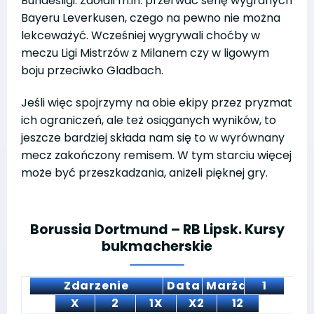
Bundesligi. Zdołali m.in. przerwać serię wygranych
Bayeru Leverkusen, czego na pewno nie można
lekceważyć. Wcześniej wygrywali choćby w
meczu Ligi Mistrzów z Milanem czy w ligowym
boju przeciwko Gladbach.
Jeśli więc spojrzymy na obie ekipy przez pryzmat
ich ograniczeń, ale też osiąganych wyników, to
jeszcze bardziej składa nam się to w wyrównany
mecz zakończony remisem. W tym starciu więcej
może być przeszkadzania, aniżeli pięknej gry.
Borussia Dortmund – RB Lipsk. Kursy
bukmacherskie
Zdarzenie
Data
Marża
1
X
2
1X
X2
12