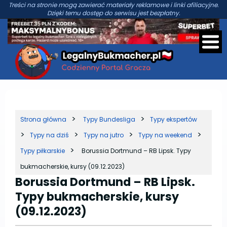
Treści na stronie mogą zawierać materiały reklamowe i linki afiliacyjne.
Dzięki temu dostęp do serwisu jest bezpłatny.
Strona główna
Typy Bundesliga
Typy ekspertów
Typy na dziś
Typy na jutro
Typy na weekend
Typy piłkarskie
Borussia Dortmund – RB Lipsk. Typy
bukmacherskie, kursy (09.12.2023)
Borussia Dortmund – RB Lipsk.
Typy bukmacherskie, kursy
(09.12.2023)