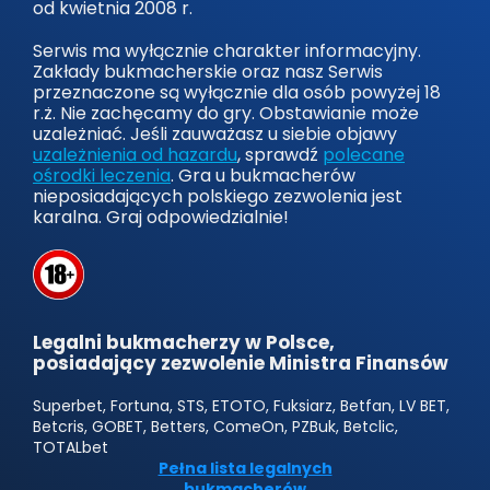
od kwietnia 2008 r.
Serwis ma wyłącznie charakter informacyjny.
Zakłady bukmacherskie oraz nasz Serwis
przeznaczone są wyłącznie dla osób powyżej 18
r.ż. Nie zachęcamy do gry. Obstawianie może
uzależniać. Jeśli zauważasz u siebie objawy
uzależnienia od hazardu
, sprawdź
polecane
ośrodki leczenia
. Gra u bukmacherów
nieposiadających polskiego zezwolenia jest
karalna. Graj odpowiedzialnie!
Legalni bukmacherzy w Polsce,
posiadający zezwolenie Ministra Finansów
Superbet, Fortuna, STS, ETOTO, Fuksiarz, Betfan, LV BET,
Betcris, GOBET, Betters, ComeOn, PZBuk, Betclic,
TOTALbet
Pełna lista legalnych
bukmacherów