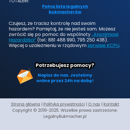
TOTALbet
Pełna lista legalnych
bukmacherów
Czujesz, że tracisz kontrolę nad swoim
hazardem? Pamiętaj, że nie jesteś sam. Możesz
zwrócić się po pomoc do wspólnoty
„Anonimowi
Hazardziści”
(tel.: 881 488 990, 795 250 438).
Więcej o uzależnieniu w rządowym
serwisie KCPU
.
Potrzebujesz pomocy?
Napisz do nas. Jesteśmy
online przez 24h na dobę!
Strona główna
|
Polityka prywatności
|
O nas
|
Kontakt
Copyright © 2019-2025. Wszelkie prawa zastrzeżone.
LegalnyBukmacher.pl