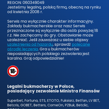
REGON: 060349049
Jesteśmy legalną, polską firmą, obecną na rynku
od kwietnia 2008 r.
Serwis ma wyłącznie charakter informacyjny.
Zakłady bukmacherskie oraz nasz Serwis
przeznaczone są wyłącznie dla osób powyżej 18
r.ż. Nie zachęcamy do gry. Obstawianie może
uzależniać. Jeśli zauważasz u siebie objawy
uzależnienia od hazardu
, sprawdź
polecane
ośrodki leczenia
. Gra u bukmacherów
nieposiadających polskiego zezwolenia jest
karalna. Graj odpowiedzialnie!
Legalni bukmacherzy w Polsce,
posiadający zezwolenie Ministra Finansów
Superbet, Fortuna, STS, ETOTO, Fuksiarz, Betfan, LV BET,
Betcris, GOBET, Betters, ComeOn, PZBuk, Betclic,