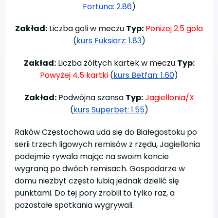
Fortuna: 2.86
)
Zakład:
Liczba goli w meczu
Typ:
Poniżej 2.5 gola
(
kurs Fuksiarz: 1.83
)
Zakład:
Liczba żółtych kartek w meczu
Typ:
Powyżej 4.5 kartki
(
kurs Betfan: 1.60
)
Zakład:
Podwójna szansa
Typ:
Jagiellonia/X
(
kurs Superbet: 1.55
)
Raków Częstochowa uda się do Białegostoku po
serii trzech ligowych remisów z rzędu, Jagiellonia
podejmie rywala mając na swoim koncie
wygraną po dwóch remisach. Gospodarze w
domu niezbyt często lubią jednak dzielić się
punktami. Do tej pory zrobili to tylko raz, a
pozostałe spotkania wygrywali.