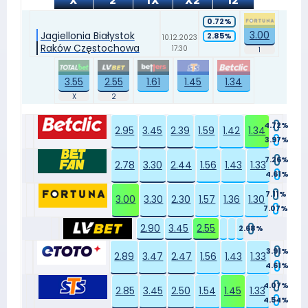
X
2
1X
X2
12
0.72%
3.00
Jagiellonia Białystok
2.85%
10.12.2023
Raków Częstochowa
17:30
3.55
2.55
1.61
1.45
1.34
4.72%
2.95
3.45
2.39
1.59
1.42
1.34
3.97%
7.26%
2.78
3.30
2.44
1.56
1.43
1.33
4.61%
7.11%
3.00
3.30
2.30
1.57
1.36
1.30
7.07%
2.90
3.45
2.55
2.68%
3.91%
2.89
3.47
2.47
1.56
1.43
1.33
4.61%
4.07%
2.85
3.45
2.50
1.54
1.45
1.33
4.54%