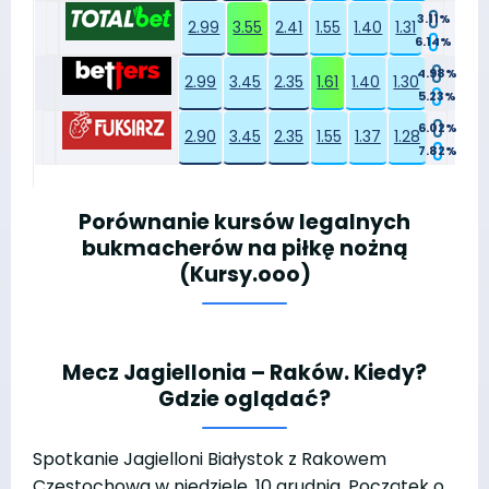
3.11%
2.99
3.55
2.41
1.55
1.40
1.31
6.14%
4.98%
2.99
3.45
2.35
1.61
1.40
1.30
5.23%
6.02%
2.90
3.45
2.35
1.55
1.37
1.28
7.82%
Porównanie kursów legalnych
bukmacherów na piłkę nożną
(Kursy.ooo)
Mecz Jagiellonia – Raków. Kiedy?
Gdzie oglądać?
Spotkanie Jagielloni Białystok z Rakowem
Częstochowa w niedzielę, 10 grudnia. Początek o