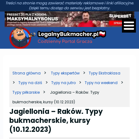
Treści na stronie mogą zawierać materiały reklamowe i linki afiliacyjne.
Dzięki temu dostęp do serwisu jest bezpłatny.
Strona główna
Typy ekspertów
Typy Ekstraklasa
Typy na dziś
Typy na jutro
Typy na weekend
Typy piłkarskie
Jagiellonia – Raków. Typy
bukmacherskie, kursy (10.12.2023)
Jagiellonia – Raków. Typy
bukmacherskie, kursy
(10.12.2023)