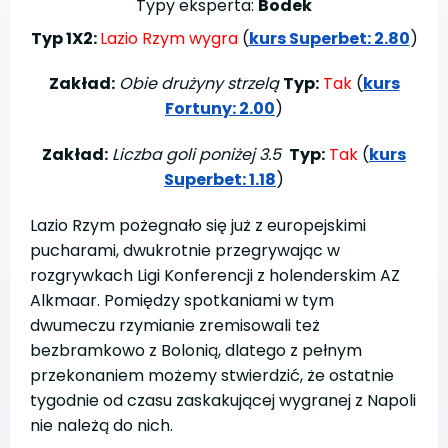
Typy eksperta:
Bodek
Typ 1X2:
Lazio Rzym wygra
(
kurs Superbet: 2.80
)
Zakład:
Obie drużyny strzelą
Typ:
Tak
(
kurs
Fortuny: 2.00
)
Zakład:
Liczba goli poniżej 3.5
Typ:
Tak
(
kurs
Superbet: 1.18
)
Lazio Rzym pożegnało się już z europejskimi
pucharami, dwukrotnie przegrywając w
rozgrywkach Ligi Konferencji z holenderskim AZ
Alkmaar. Pomiędzy spotkaniami w tym
dwumeczu rzymianie zremisowali też
bezbramkowo z Bolonią, dlatego z pełnym
przekonaniem możemy stwierdzić, że ostatnie
tygodnie od czasu zaskakującej wygranej z Napoli
nie należą do nich.