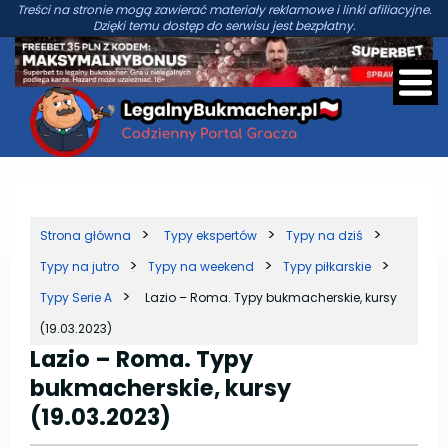
Treści na stronie mogą zawierać materiały reklamowe i linki afiliacyjne.
Dzięki temu dostęp do serwisu jest bezpłatny.
Strona główna
Typy ekspertów
Typy na dziś
Typy na jutro
Typy na weekend
Typy piłkarskie
Typy Serie A
Lazio – Roma. Typy bukmacherskie, kursy
(19.03.2023)
Lazio – Roma. Typy
bukmacherskie, kursy
(19.03.2023)