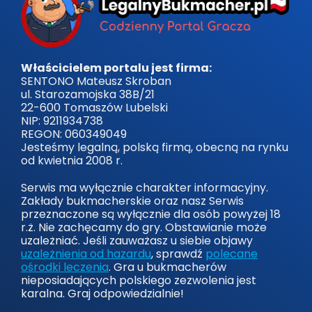
Właścicielem portalu jest firma:
SENTONO Mateusz Skroban
ul. Starozamojska 38B/21
22-600 Tomaszów Lubelski
NIP: 9211934738
REGON: 060349049
Jesteśmy legalną, polską firmą, obecną na rynku
od kwietnia 2008 r.
Serwis ma wyłącznie charakter informacyjny.
Zakłady bukmacherskie oraz nasz Serwis
przeznaczone są wyłącznie dla osób powyżej 18
r.ż. Nie zachęcamy do gry. Obstawianie może
uzależniać. Jeśli zauważasz u siebie objawy
uzależnienia od hazardu
, sprawdź
polecane
ośrodki leczenia
. Gra u bukmacherów
nieposiadających polskiego zezwolenia jest
karalna. Graj odpowiedzialnie!