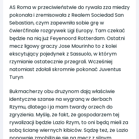
AS Roma w przeciwieństwie do rywala zza miedzy
pokonała i zremisowała z Realem Sociedad San
Sebastian, czym zapewniła sobie grę w
ćwierćfinale rozgrywek Ligi Europy. Tam czekać
będzie na nią już Feyenoord Rotterdam. Ostatni
mecz ligowy graczy Jose Mourinho to z kolei
ekscytujący pojedynek z Sassuolo, w którym
rzymianie ostatecznie przegrali. Wcześniej
natomiast zdołali skromnie pokonać Juventus
Turyn
Bukmacherzy obu drużynom dają właściwie
identyczne szanse na wygraną w derbach
Rzymu, dlatego i ja mam twardy orzech do
zgryzienia. Myślę, że fakt, że gospodarzem tej
rywalizacji będzie Lazio Rzym, to oni będą mieli za
sobą ścianę wiernych kibiców. Sądzę też, że Lazio
ponownie zmobilizuje się na mecz z silnym