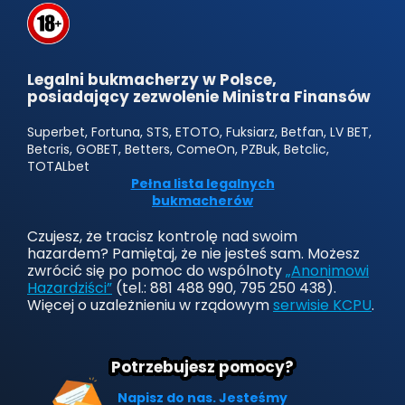
Legalni bukmacherzy w Polsce,
posiadający zezwolenie Ministra Finansów
Superbet, Fortuna, STS, ETOTO, Fuksiarz, Betfan, LV BET,
Betcris, GOBET, Betters, ComeOn, PZBuk, Betclic,
TOTALbet
Pełna lista legalnych
bukmacherów
Czujesz, że tracisz kontrolę nad swoim
hazardem? Pamiętaj, że nie jesteś sam. Możesz
zwrócić się po pomoc do wspólnoty
„Anonimowi
Hazardziści”
(tel.: 881 488 990, 795 250 438).
Więcej o uzależnieniu w rządowym
serwisie KCPU
.
Potrzebujesz pomocy?
Napisz do nas. Jesteśmy