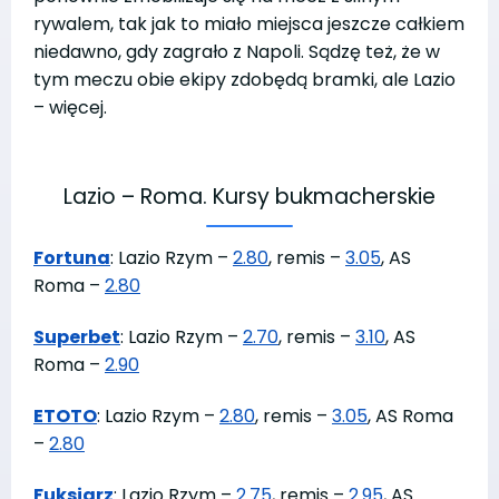
rywalem, tak jak to miało miejsca jeszcze całkiem
niedawno, gdy zagrało z Napoli. Sądzę też, że w
tym meczu obie ekipy zdobędą bramki, ale Lazio
– więcej.
Lazio – Roma. Kursy bukmacherskie
Fortuna
: Lazio Rzym –
2.80
, remis –
3.05
, AS
Roma –
2.80
Superbet
: Lazio Rzym –
2.70
, remis –
3.10
, AS
Roma –
2.90
ETOTO
: Lazio Rzym –
2.80
, remis –
3.05
, AS Roma
–
2.80
Fuksiarz
: Lazio Rzym –
2.75
, remis –
2.95
, AS