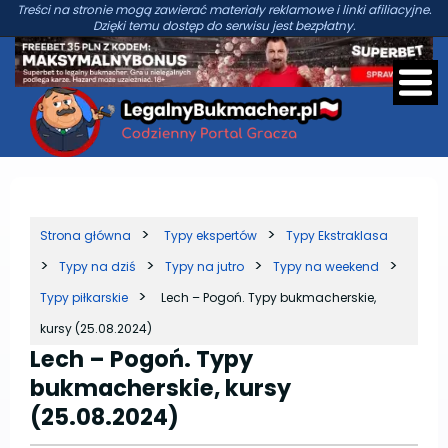
Treści na stronie mogą zawierać materiały reklamowe i linki afiliacyjne.
Dzięki temu dostęp do serwisu jest bezpłatny.
Strona główna
Typy ekspertów
Typy Ekstraklasa
Typy na dziś
Typy na jutro
Typy na weekend
Typy piłkarskie
Lech – Pogoń. Typy bukmacherskie,
kursy (25.08.2024)
Lech – Pogoń. Typy
bukmacherskie, kursy
(25.08.2024)