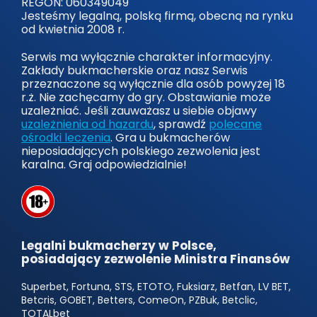
REGON: 060349049
Jesteśmy legalną, polską firmą, obecną na rynku
od kwietnia 2008 r.
Serwis ma wyłącznie charakter informacyjny.
Zakłady bukmacherskie oraz nasz Serwis
przeznaczone są wyłącznie dla osób powyżej 18
r.ż. Nie zachęcamy do gry. Obstawianie może
uzależniać. Jeśli zauważasz u siebie objawy
uzależnienia od hazardu
, sprawdź
polecane
ośrodki leczenia
. Gra u bukmacherów
nieposiadających polskiego zezwolenia jest
karalna. Graj odpowiedzialnie!
Legalni bukmacherzy w Polsce,
posiadający zezwolenie Ministra Finansów
Superbet, Fortuna, STS, ETOTO, Fuksiarz, Betfan, LV BET,
Betcris, GOBET, Betters, ComeOn, PZBuk, Betclic,
TOTALbet