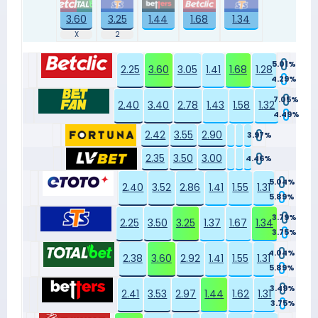
3.60
3.25
1.44
1.68
1.34
5.01%
2.25
3.60
3.05
1.41
1.68
1.28
4.29%
7.05%
2.40
3.40
2.78
1.43
1.58
1.32
4.49%
2.42
3.55
2.90
3.97%
2.35
3.50
3.00
4.46%
5.04%
2.40
3.52
2.86
1.41
1.55
1.31
5.89%
3.79%
2.25
3.50
3.25
1.37
1.67
1.34
3.75%
4.04%
2.38
3.60
2.92
1.41
1.55
1.31
5.89%
3.49%
2.41
3.53
2.97
1.44
1.62
1.31
3.75%