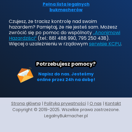
Pełna lista legalnych
bukmacherów
Czujesz, że tracisz kontrolę nad swoim
hazardem? Pamiętaj, że nie jesteś sam. Możesz
zwrócić się po pomoc do wspólnoty
„Anonimowi
Hazardziści”
(tel.: 881 488 990, 795 250 438).
Więcej o uzależnieniu w rządowym
serwisie KCPU
.
Potrzebujesz pomocy?
Napisz do nas. Jesteśmy
online przez 24h na dobę!
Strona główna
|
Polityka prywatności
|
O nas
|
Kontakt
Copyright © 2019-2025. Wszelkie prawa zastrzeżone.
LegalnyBukmacher.pl