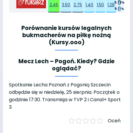
5.75%
2.45
3.50
2.75
1.40
1.50
1.28
8.11%
Porównanie kursów legalnych
bukmacherów na piłkę nożną
(Kursy.ooo)
Mecz Lech – Pogoń. Kiedy? Gdzie
oglądać?
Spotkanie Lecha Poznań z Pogonią Szczecin
odbędzie się w niedzielę, 25 sierpnia. Początek o
godzinie 17:30. Transmisja w TVP 2 i Canal+ Sport
3.
Oceń