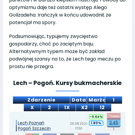
optymizmu daje też ostatni występ Alego
Golizadeha. Irańczyk w końcu udowodnił, że
potencjał ma spory.
Podsumowując, typujemy zwycięstwo
gospodarzy, choć po zaciętym boju.
Alternatywnym typem może być zakład
podwójnej szansy na to, że Lech tego meczu po
prostu nie przegra.
Lech – Pogoń. Kursy bukmacherskie
Zdarzenie
Data
Marża
1
X
2
1X
X2
12
-0.64%
2.45
Lech Poznań
1.80%
25.08.2024
Pogoń Szczecin
17:30