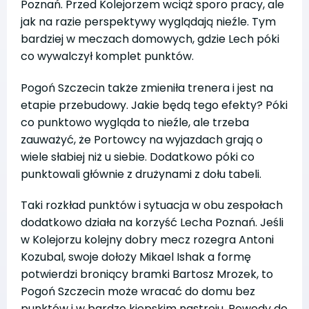
Poznań. Przed Kolejorzem wciąż sporo pracy, ale
jak na razie perspektywy wyglądają nieźle. Tym
bardziej w meczach domowych, gdzie Lech póki
co wywalczył komplet punktów.
Pogoń Szczecin także zmieniła trenera i jest na
etapie przebudowy. Jakie będą tego efekty? Póki
co punktowo wygląda to nieźle, ale trzeba
zauważyć, że Portowcy na wyjazdach grają o
wiele słabiej niż u siebie. Dodatkowo póki co
punktowali głównie z drużynami z dołu tabeli.
Taki rozkład punktów i sytuacja w obu zespołach
dodatkowo działa na korzyść Lecha Poznań. Jeśli
w Kolejorzu kolejny dobry mecz rozegra Antoni
Kozubal, swoje dołoży Mikael Ishak a formę
potwierdzi broniący bramki Bartosz Mrozek, to
Pogoń Szczecin może wracać do domu bez
punktów i w bardzo kiepskim nastroju. Powody do