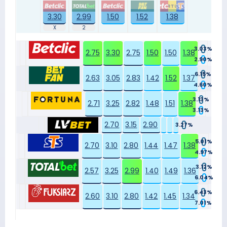
3.30
2.99
1.50
1.52
1.38
3.03%
2.75
3.30
2.75
1.50
1.50
1.38
2.90%
6.15%
2.63
3.05
2.83
1.42
1.52
1.37
4.60%
3.13%
2.71
3.25
2.82
1.48
1.51
1.38
3.13%
2.70
3.15
2.90
3.27%
5.01%
2.70
3.10
2.80
1.44
1.47
1.38
4.97%
3.12%
2.57
3.25
2.99
1.40
1.49
1.36
6.04%
6.43%
2.60
3.10
2.80
1.42
1.45
1.34
7.01%