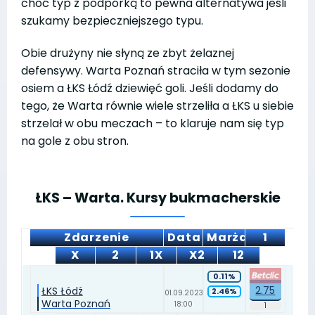
choć typ z podpórką to pewna alternatywa jeśli
szukamy bezpieczniejszego typu.
Obie drużyny nie słyną ze zbyt żelaznej
defensywy. Warta Poznań straciła w tym sezonie
osiem a ŁKS Łódź dziewięć goli. Jeśli dodamy do
tego, że Warta równie wiele strzeliła a ŁKS u siebie
strzelał w obu meczach – to klaruje nam się typ
na gole z obu stron.
ŁKS – Warta. Kursy bukmacherskie
Zdarzenie
Data
Marża
1
X
2
1X
X2
12
0.11%
2.75
ŁKS Łódź
2.46%
01.09.2023
Warta Poznań
18:00