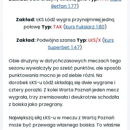
Betfan: 1.77
)
Zakład:
ŁKS Łódź wygra przynajmniej jedną
połowę
Typ:
TAK
(
kurs Fuksiarz: 1.80
)
Zakład:
Podwójna szansa
Typ:
ŁKS/X
(
kurs
Superbet: 1.47
)
Obie drużyny w dotychczasowych meczach tego
sezonu wywalczyły po sześć punktów, ale sposób
punktowania mocno je od siebie różni. Na
dorobek ŁKS-u Łódź składają się dwie wygrane i
cztery porażki. Z kolei Warta Poznań jeden mecz
wygrała, trzy zremisowała i dwukrotnie schodziła
z boiska jako przegrany.
Największą siłą ŁKS-u w meczu z Wartą Poznań
może być przewaga własnego boiska. To właśnie