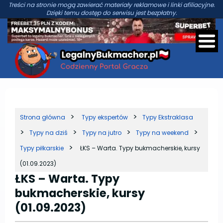
Treści na stronie mogą zawierać materiały reklamowe i linki afiliacyjne.
Dzięki temu dostęp do serwisu jest bezpłatny.
Strona główna
Typy ekspertów
Typy Ekstraklasa
Typy na dziś
Typy na jutro
Typy na weekend
Typy piłkarskie
ŁKS – Warta. Typy bukmacherskie, kursy
(01.09.2023)
ŁKS – Warta. Typy
bukmacherskie, kursy
(01.09.2023)