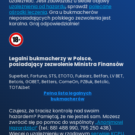
uzależniać. Jeśli zauważasz u siebie objawy
uzależnienia od hazardu
, sprawdź
polecane
ośrodki leczenia
. Gra u bukmacherów
nieposiadających polskiego zezwolenia jest
karalna. Graj odpowiedzialnie!
Legalni bukmacherzy w Polsce,
posiadający zezwolenie Ministra Finansów
Superbet, Fortuna, STS, ETOTO, Fuksiarz, Betfan, LV BET,
Betcris, GOBET, Betters, ComeOn, PZBuk, Betclic,
TOTALbet
Pełna lista legalnych
bukmacherów
Czujesz, że tracisz kontrolę nad swoim
hazardem? Pamiętaj, że nie jesteś sam. Możesz
zwrócić się po pomoc do wspólnoty
„Anonimowi
Hazardziści”
(tel.: 881 488 990, 795 250 438).
Więcej o uzależnieniu w rządowym
serwisie KCPU
.