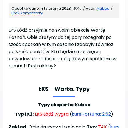
Opublikowano:
31 sierpnia 2023, 16:47
/
Autor:
Kubas
/
Brak komentarzy
ŁKS Łódź przyjmie na swoim obiekcie Wartę
Poznań. Obie drużyny do tej pory rozegrały po
sześć spotkań w tym sezonie i zdobyły również
po sześć punktów. Kto będzie miał więcej
powodów do radości po piątkowym spotkaniu w
ramach Ekstraklasy?
ŁKS – Warta. Typy
Typy eksperta: Kubas
Typ 1X2:
ŁKS Łódź wygra
(
kurs Fortuna: 2.62
)
Zakład:
Obie drużyny strzelą gola
Typ:
TAK
(
kurs