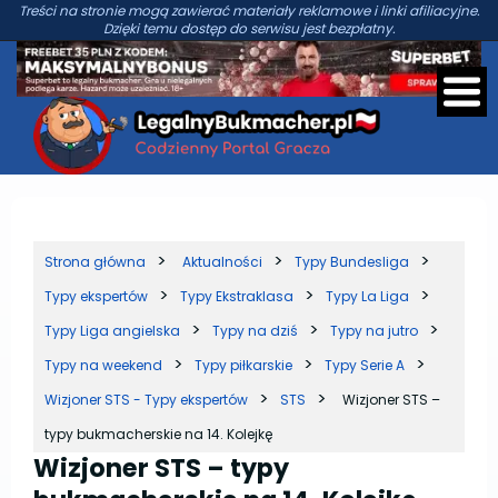
Treści na stronie mogą zawierać materiały reklamowe i linki afiliacyjne.
Dzięki temu dostęp do serwisu jest bezpłatny.
Strona główna
Aktualności
Typy Bundesliga
Typy ekspertów
Typy Ekstraklasa
Typy La Liga
Typy Liga angielska
Typy na dziś
Typy na jutro
Typy na weekend
Typy piłkarskie
Typy Serie A
Wizjoner STS - Typy ekspertów
STS
Wizjoner STS –
typy bukmacherskie na 14. Kolejkę
Wizjoner STS – typy