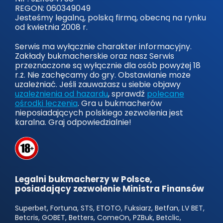
REGON: 060349049
Jesteśmy legalną, polską firmą, obecną na rynku
od kwietnia 2008 r.
Serwis ma wyłącznie charakter informacyjny.
Zakłady bukmacherskie oraz nasz Serwis
przeznaczone są wyłącznie dla osób powyżej 18
r.ż. Nie zachęcamy do gry. Obstawianie może
uzależniać. Jeśli zauważasz u siebie objawy
uzależnienia od hazardu
, sprawdź
polecane
ośrodki leczenia
. Gra u bukmacherów
nieposiadających polskiego zezwolenia jest
karalna. Graj odpowiedzialnie!
Legalni bukmacherzy w Polsce,
posiadający zezwolenie Ministra Finansów
Superbet, Fortuna, STS, ETOTO, Fuksiarz, Betfan, LV BET,
Betcris, GOBET, Betters, ComeOn, PZBuk, Betclic,