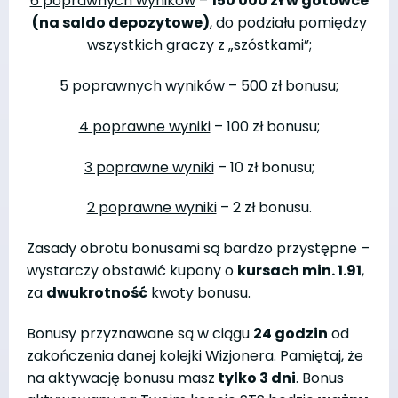
6 poprawnych wyników
–
150 000 zł w gotówce
(na saldo depozytowe)
, do podziału pomiędzy
wszystkich graczy z „szóstkami”;
5 poprawnych wyników
– 500 zł bonusu;
4 poprawne wyniki
– 100 zł bonusu;
3 poprawne wyniki
– 10 zł bonusu;
2 poprawne wyniki
– 2 zł bonusu.
Zasady obrotu bonusami są bardzo przystępne –
wystarczy obstawić kupony o
kursach min. 1.91
,
za
dwukrotność
kwoty bonusu.
Bonusy przyznawane są w ciągu
24 godzin
od
zakończenia danej kolejki Wizjonera. Pamiętaj, że
na aktywację bonusu masz
tylko 3 dni
. Bonus