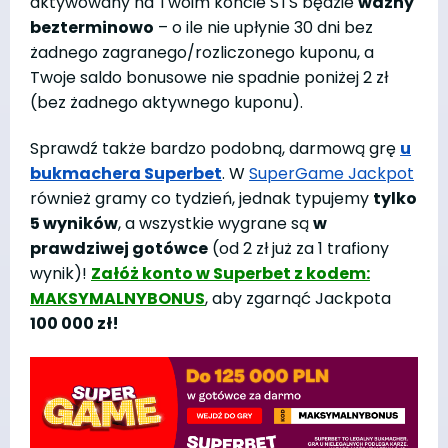
aktywowany na Twoim koncie STS będzie
ważny
bezterminowo
– o ile nie upłynie 30 dni bez
żadnego zagranego/rozliczonego kuponu, a
Twoje saldo bonusowe nie spadnie poniżej 2 zł
(bez żadnego aktywnego kuponu).
Sprawdź także bardzo podobną, darmową grę
u
bukmachera Superbet
. W
SuperGame Jackpot
również gramy co tydzień, jednak typujemy
tylko
5 wyników
, a wszystkie wygrane są
w
prawdziwej gotówce
(od 2 zł już za 1 trafiony
wynik)!
Załóż konto w Superbet z kodem:
MAKSYMALNYBONUS
, aby zgarnąć Jackpota
100 000 zł!