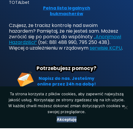
TOTALbet
Pełna lista legalnych
bukmacherów
Czujesz, że tracisz kontrolę nad swoim
hazardem? Pamiętaj, że nie jesteś sam. Możesz
zwrócić się po pomoc do wspólnoty
„Anonimowi
Hazardziści”
(tel.: 881 488 990, 795 250 438).
Więcej o uzależnieniu w rządowym
serwisie KCPU
.
Potrzebujesz pomocy?
Napisz do nas. Jesteśmy
online przez 24h na dobę!
Ta strona korzysta z plików cookies, aby zapewnić najwyższą
jakość usług. Korzystając ze strony zgadzasz się na ich użycie.
W każdej chwili możesz dokonać zmian dotyczących cookies w
Strona główna
|
Polityka prywatności
|
O nas
|
Kontakt
swojej przeglądarce.
Copyright © 2019-2025. Wszelkie prawa zastrzeżone.
Akceptuję
LegalnyBukmacher.pl