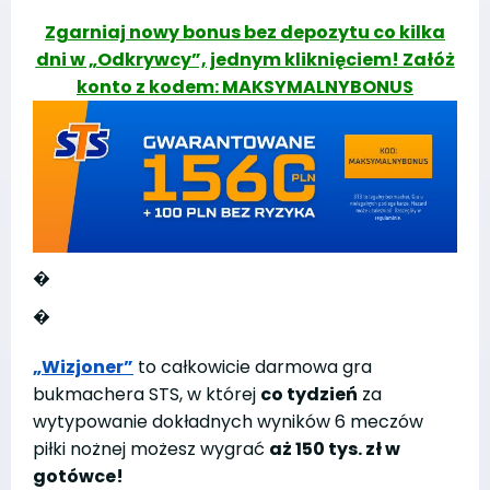
Zgarniaj nowy bonus bez depozytu co kilka
dni w „Odkrywcy”, jednym kliknięciem! Załóż
konto z kodem: MAKSYMALNYBONUS
�
�
„Wizjoner”
to całkowicie darmowa gra
bukmachera STS, w której
co tydzień
za
wytypowanie dokładnych wyników 6 meczów
piłki nożnej możesz wygrać
aż 150 tys. zł w
gotówce!