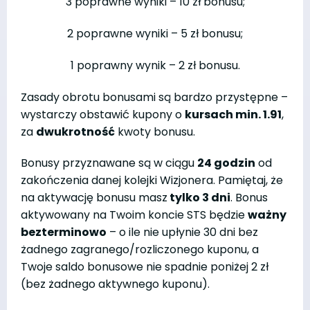
3 poprawne wyniki – 10 zł bonusu;
2 poprawne wyniki – 5 zł bonusu;
1 poprawny wynik – 2 zł bonusu.
Zasady obrotu bonusami są bardzo przystępne –
wystarczy obstawić kupony o
kursach min. 1.91
,
za
dwukrotność
kwoty bonusu.
Bonusy przyznawane są w ciągu
24 godzin
od
zakończenia danej kolejki Wizjonera. Pamiętaj, że
na aktywację bonusu masz
tylko 3 dni
. Bonus
aktywowany na Twoim koncie STS będzie
ważny
bezterminowo
– o ile nie upłynie 30 dni bez
żadnego zagranego/rozliczonego kuponu, a
Twoje saldo bonusowe nie spadnie poniżej 2 zł
(bez żadnego aktywnego kuponu).