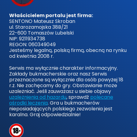
Właścicielem portalu jest firma:
SENTONO Mateusz Skroban
ul. Starozamojska 38B/21
22-600 Tomaszów Lubelski
NIP: 9211934738
REGON: 060349049
Jesteśmy legalną, polską firmą, obecną na rynku
od kwietnia 2008 r.
Serwis ma wyłącznie charakter informacyjny.
Zakłady bukmacherskie oraz nasz Serwis
przeznaczone są wyłącznie dla osób powyżej 18
r.ż. Nie zachęcamy do gry. Obstawianie może
uzależniać. Jeśli zauważasz u siebie objawy
uzależnienia od hazardu
, sprawdź
polecane
ośrodki leczenia
. Gra u bukmacherów
nieposiadających polskiego zezwolenia jest
karalna. Graj odpowiedzialnie!