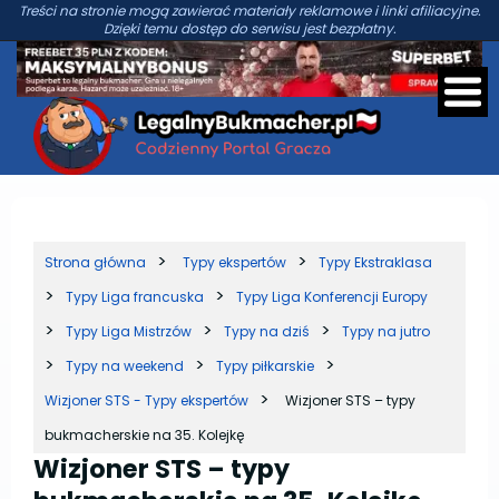
Treści na stronie mogą zawierać materiały reklamowe i linki afiliacyjne.
Dzięki temu dostęp do serwisu jest bezpłatny.
Strona główna
Typy ekspertów
Typy Ekstraklasa
Typy Liga francuska
Typy Liga Konferencji Europy
Typy Liga Mistrzów
Typy na dziś
Typy na jutro
Typy na weekend
Typy piłkarskie
Wizjoner STS - Typy ekspertów
Wizjoner STS – typy
bukmacherskie na 35. Kolejkę
Wizjoner STS – typy