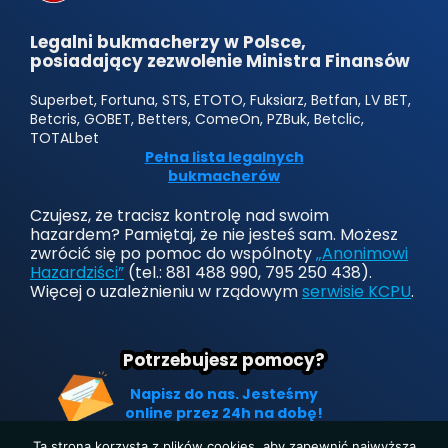
Legalni bukmacherzy w Polsce,
posiadający zezwolenie Ministra Finansów
Superbet, Fortuna, STS, ETOTO, Fuksiarz, Betfan, LV BET,
Betcris, GOBET, Betters, ComeOn, PZBuk, Betclic,
TOTALbet
Pełna lista legalnych
bukmacherów
Czujesz, że tracisz kontrolę nad swoim
hazardem? Pamiętaj, że nie jesteś sam. Możesz
zwrócić się po pomoc do wspólnoty
„Anonimowi
Hazardziści”
(tel.: 881 488 990, 795 250 438).
Więcej o uzależnieniu w rządowym
serwisie KCPU
.
Potrzebujesz pomocy?
Napisz do nas. Jesteśmy
online przez 24h na dobę!
Ta strona korzysta z plików cookies, aby zapewnić najwyższą