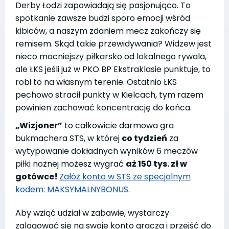
Derby Łodzi zapowiadają się pasjonująco. To
spotkanie zawsze budzi sporo emocji wśród
kibiców, a naszym zdaniem mecz zakończy się
remisem. Skąd takie przewidywania? Widzew jest
nieco mocniejszy piłkarsko od lokalnego rywala,
ale ŁKS jeśli już w PKO BP Ekstraklasie punktuje, to
robi to na własnym terenie. Ostatnio ŁKS
pechowo stracił punkty w Kielcach, tym razem
powinien zachować koncentrację do końca.
„Wizjoner”
to całkowicie darmowa gra
bukmachera STS, w której
co tydzień
za
wytypowanie dokładnych wyników 6 meczów
piłki nożnej możesz wygrać
aż 150 tys. zł w
gotówce!
Załóż konto w STS ze specjalnym
kodem: MAKSYMALNYBONUS
.
Aby wziąć udział w zabawie, wystarczy
zalogować się na swoje konto gracza i przejść do