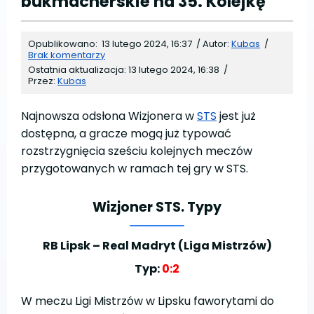
bukmacherskie na 35. Kolejkę
Opublikowano:
13 lutego 2024, 16:37
/
Autor:
Kubas
/
Brak komentarzy
Ostatnia aktualizacja:
13 lutego 2024, 16:38
/
Przez:
Kubas
Najnowsza odsłona Wizjonera w
STS
jest już
dostępna, a gracze mogą już typować
rozstrzygnięcia sześciu kolejnych meczów
przygotowanych w ramach tej gry w STS.
Wizjoner STS. Typy
RB Lipsk – Real Madryt (Liga Mistrzów)
Typ:
0:2
W meczu Ligi Mistrzów w Lipsku faworytami do