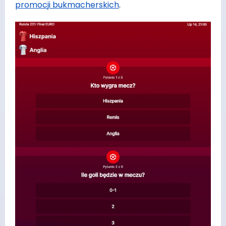
promocji bukmacherskich
.