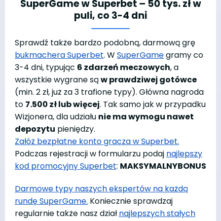
SuperGame w Superbet – 50 tys. zł w
puli, co 3-4 dni
Sprawdź także bardzo podobną, darmową grę
bukmachera Superbet
. W
SuperGame
gramy co
3-4 dni, typując
6 zdarzeń meczowych
, a
wszystkie wygrane są
w prawdziwej gotówce
(min. 2 zł, już za 3 trafione typy). Główna nagroda
to
7.500 zł lub więcej
. Tak samo jak w przypadku
Wizjonera, dla udziału
nie ma wymogu nawet
depozytu
pieniędzy.
Załóż bezpłatne konto gracza w Superbet.
Podczas rejestracji w formularzu podaj
najlepszy
kod promocyjny Superbet
:
MAKSYMALNYBONUS
Darmowe typy naszych ekspertów na każdą
rundę SuperGame.
Koniecznie sprawdzaj
regularnie także nasz dział
najlepszych stałych