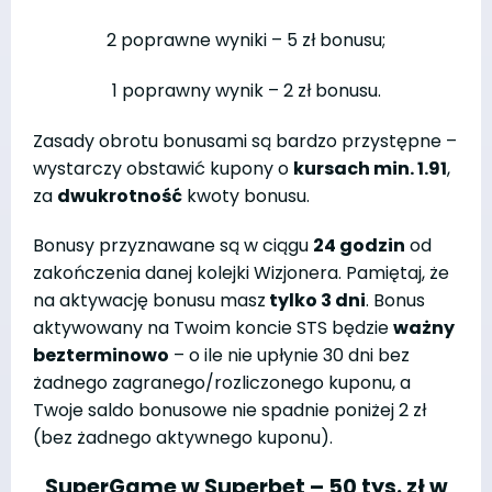
2 poprawne wyniki – 5 zł bonusu;
1 poprawny wynik – 2 zł bonusu.
Zasady obrotu bonusami są bardzo przystępne –
wystarczy obstawić kupony o
kursach min. 1.91
,
za
dwukrotność
kwoty bonusu.
Bonusy przyznawane są w ciągu
24 godzin
od
zakończenia danej kolejki Wizjonera. Pamiętaj, że
na aktywację bonusu masz
tylko 3 dni
. Bonus
aktywowany na Twoim koncie STS będzie
ważny
bezterminowo
– o ile nie upłynie 30 dni bez
żadnego zagranego/rozliczonego kuponu, a
Twoje saldo bonusowe nie spadnie poniżej 2 zł
(bez żadnego aktywnego kuponu).
SuperGame w Superbet – 50 tys. zł w