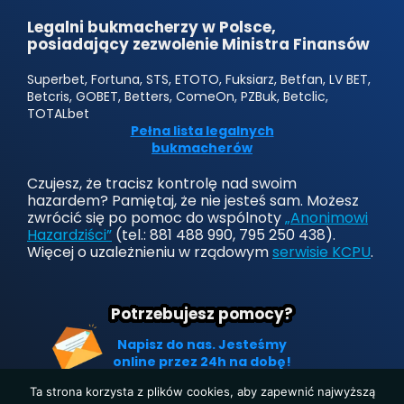
Legalni bukmacherzy w Polsce,
posiadający zezwolenie Ministra Finansów
Superbet, Fortuna, STS, ETOTO, Fuksiarz, Betfan, LV BET,
Betcris, GOBET, Betters, ComeOn, PZBuk, Betclic,
TOTALbet
Pełna lista legalnych
bukmacherów
Czujesz, że tracisz kontrolę nad swoim
hazardem? Pamiętaj, że nie jesteś sam. Możesz
zwrócić się po pomoc do wspólnoty
„Anonimowi
Hazardziści”
(tel.: 881 488 990, 795 250 438).
Więcej o uzależnieniu w rządowym
serwisie KCPU
.
Potrzebujesz pomocy?
Napisz do nas. Jesteśmy
online przez 24h na dobę!
Ta strona korzysta z plików cookies, aby zapewnić najwyższą