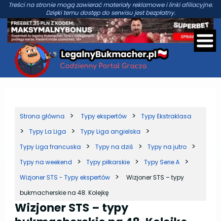
Treści na stronie mogą zawierać materiały reklamowe i linki afiliacyjne.
Dzięki temu dostęp do serwisu jest bezpłatny.
Strona główna
Typy ekspertów
Typy Ekstraklasa
Typy La Liga
Typy Liga angielska
Typy Liga francuska
Typy na dziś
Typy na jutro
Typy na weekend
Typy piłkarskie
Typy Serie A
Wizjoner STS - Typy ekspertów
Wizjoner STS – typy
bukmacherskie na 48. Kolejkę
Wizjoner STS – typy