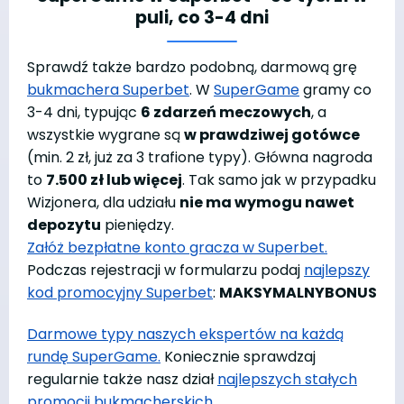
puli, co 3-4 dni
Sprawdź także bardzo podobną, darmową grę
bukmachera Superbet
. W
SuperGame
gramy co
3-4 dni, typując
6 zdarzeń meczowych
, a
wszystkie wygrane są
w prawdziwej gotówce
(min. 2 zł, już za 3 trafione typy). Główna nagroda
to
7.500 zł lub więcej
. Tak samo jak w przypadku
Wizjonera, dla udziału
nie ma wymogu nawet
depozytu
pieniędzy.
Załóż bezpłatne konto gracza w Superbet.
Podczas rejestracji w formularzu podaj
najlepszy
kod promocyjny Superbet
:
MAKSYMALNYBONUS
Darmowe typy naszych ekspertów na każdą
rundę SuperGame.
Koniecznie sprawdzaj
regularnie także nasz dział
najlepszych stałych
promocji bukmacherskich
.