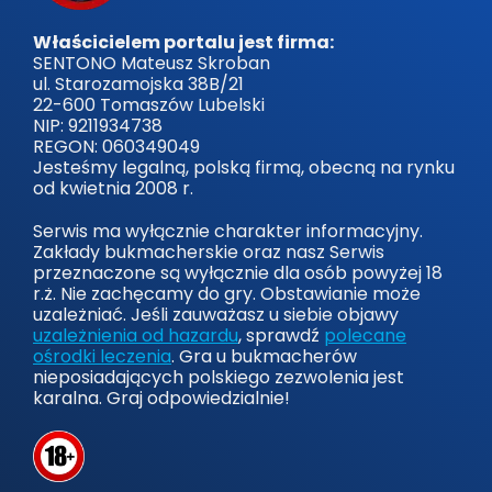
Właścicielem portalu jest firma:
SENTONO Mateusz Skroban
ul. Starozamojska 38B/21
22-600 Tomaszów Lubelski
NIP: 9211934738
REGON: 060349049
Jesteśmy legalną, polską firmą, obecną na rynku
od kwietnia 2008 r.
Serwis ma wyłącznie charakter informacyjny.
Zakłady bukmacherskie oraz nasz Serwis
przeznaczone są wyłącznie dla osób powyżej 18
r.ż. Nie zachęcamy do gry. Obstawianie może
uzależniać. Jeśli zauważasz u siebie objawy
uzależnienia od hazardu
, sprawdź
polecane
ośrodki leczenia
. Gra u bukmacherów
nieposiadających polskiego zezwolenia jest
karalna. Graj odpowiedzialnie!